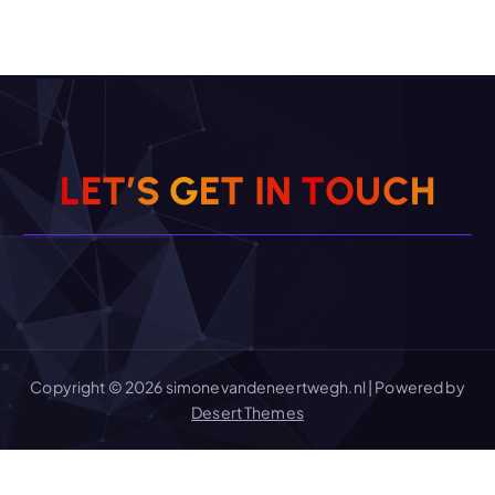
L
E
T
’
S
G
E
T
I
N
T
O
U
C
H
Copyright © 2026 simonevandeneertwegh.nl | Powered by
Desert Themes