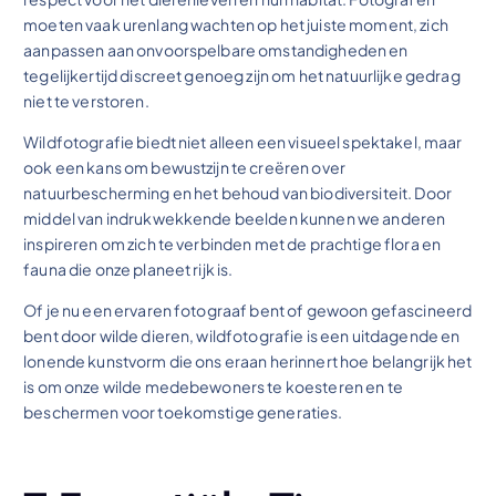
moeten vaak urenlang wachten op het juiste moment, zich
aanpassen aan onvoorspelbare omstandigheden en
tegelijkertijd discreet genoeg zijn om het natuurlijke gedrag
niet te verstoren.
Wildfotografie biedt niet alleen een visueel spektakel, maar
ook een kans om bewustzijn te creëren over
natuurbescherming en het behoud van biodiversiteit. Door
middel van indrukwekkende beelden kunnen we anderen
inspireren om zich te verbinden met de prachtige flora en
fauna die onze planeet rijk is.
Of je nu een ervaren fotograaf bent of gewoon gefascineerd
bent door wilde dieren, wildfotografie is een uitdagende en
lonende kunstvorm die ons eraan herinnert hoe belangrijk het
is om onze wilde medebewoners te koesteren en te
beschermen voor toekomstige generaties.