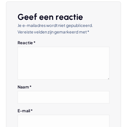
t
Geef een reactie
n
Je e-mailadres wordt niet gepubliceerd.
Vereiste velden zijn gemarkeerd met
*
a
Reactie
*
v
i
g
Naam
*
a
t
E-mail
*
i