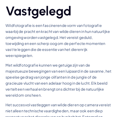
Vastgelegd
Wildfotografie is een fascinerende vorm van fotografie
waarbij de pracht en kracht van wilde dieren in hun natuurlijke
omgeving worden vastgelegd. Het vereist geduld,
toewijding en een scherp oog om de perfecte momenten
vast te leggen die de essentie van het dierenrijk
weerspiegelen.
Met wildfotografie kunnen we getuige zijn van de
majestueuze bewegingen van een luipaard in de savanne, het
speelse gedrag van jonge olifanten in de jungle of de
gracieuze vlucht van een adelaar hoog in de lucht. Elk beeld
vertelt een verhaal en brengt ons dichter bij de natuurlijke
wereld om ons heen.
Het succesvol vastleggen van wilde dieren op camera vereist
niet alleen technische vaardigheden, maar ook een diep
respect voor het dierenleven en hun habitat. Fotografen