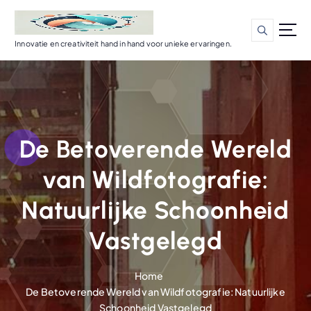
G
a
n
Innovatie en creativiteit hand in hand voor unieke ervaringen.
a
a
r
d
e
i
De Betoverende Wereld
n
h
van Wildfotografie:
o
u
Natuurlijke Schoonheid
d
Vastgelegd
Home
De Betoverende Wereld van Wildfotografie: Natuurlijke
Schoonheid Vastgelegd