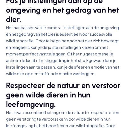
Pas je instellingen aan op de
omgeving en het gedrag van het
dier.
Het aanpassen van je camera-instellingen aan de omgeving
en het gedrag van het dier is essentieel voor succesvolle
wildfotografie. Door te begrijpen hoe het dier zich beweegt
en reageert, kun je de juiste instellingen kiezen om het
moment perfect vast te leggen. Of het nu gaat om snelle
actie in de lucht of rustig gedrag in het struikgewas, door je
instellingen aan te passen, kun je de sfeer en emotie van het
wilde dier op een treffende manier vastleggen.
Respecteer de natuur en verstoor
geen wilde dieren in hun
leefomgeving.
Het is van essentieel belang om de natuur te respecteren en
geen verstoring te veroorzaken voor wilde dieren in hun
leefomgeving bij het beoefenen van wildfotografie. Door