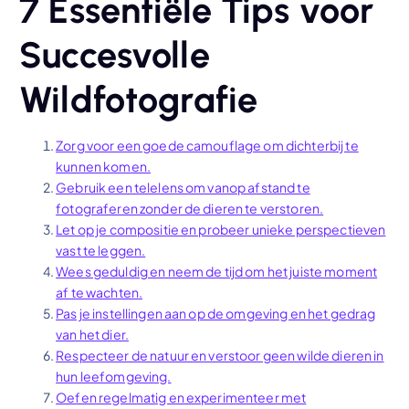
7 Essentiële Tips voor
Succesvolle
Wildfotografie
Zorg voor een goede camouflage om dichterbij te
kunnen komen.
Gebruik een telelens om vanop afstand te
fotograferen zonder de dieren te verstoren.
Let op je compositie en probeer unieke perspectieven
vast te leggen.
Wees geduldig en neem de tijd om het juiste moment
af te wachten.
Pas je instellingen aan op de omgeving en het gedrag
van het dier.
Respecteer de natuur en verstoor geen wilde dieren in
hun leefomgeving.
Oefen regelmatig en experimenteer met