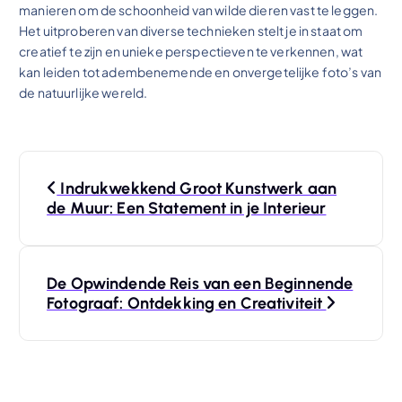
manieren om de schoonheid van wilde dieren vast te leggen.
Het uitproberen van diverse technieken stelt je in staat om
creatief te zijn en unieke perspectieven te verkennen, wat
kan leiden tot adembenemende en onvergetelijke foto’s van
de natuurlijke wereld.
B
Indrukwekkend Groot Kunstwerk aan
e
de Muur: Een Statement in je Interieur
r
De Opwindende Reis van een Beginnende
i
Fotograaf: Ontdekking en Creativiteit
c
h