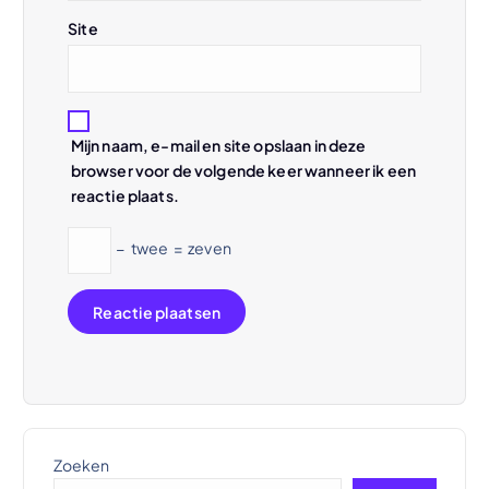
e
Site
Mijn naam, e-mail en site opslaan in deze
browser voor de volgende keer wanneer ik een
reactie plaats.
−
twee
=
zeven
Zoeken