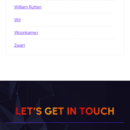
William Rutten
Wit
Woonkamer
Zwart
L
E
T
’
S
G
E
T
I
N
T
O
U
C
H