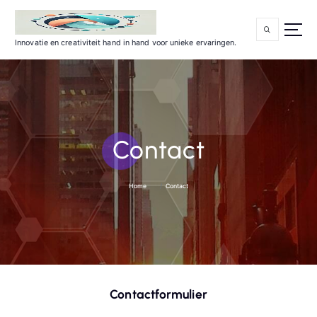
G
a
n
a
a
Innovatie en creativiteit hand in hand voor unieke ervaringen.
r
d
e
i
n
h
o
u
d
Contact
Home
Contact
Contactformulier