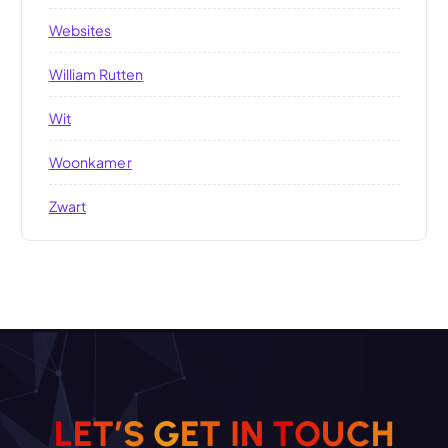
Websites
William Rutten
Wit
Woonkamer
Zwart
L
E
T
’
S
G
E
T
I
N
T
O
U
C
H