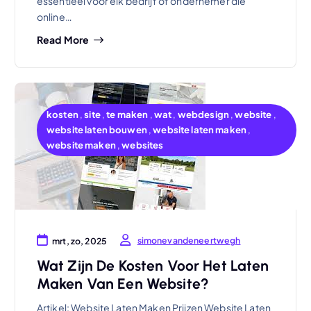
essentieel voor elk bedrijf of ondernemer die
online…
Read More
kosten
,
site
,
te maken
,
wat
,
webdesign
,
website
,
website laten bouwen
,
website laten maken
,
website maken
,
websites
simonevandeneertwegh
mrt, zo, 2025
Wat Zijn De Kosten Voor Het Laten
Maken Van Een Website?
Artikel: Website Laten Maken Prijzen Website Laten