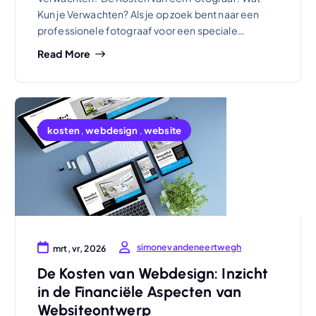
Kun je Verwachten? Als je op zoek bent naar een
professionele fotograaf voor een speciale…
Read More
kosten
,
webdesign
,
website
simonevandeneertwegh
mrt, vr, 2026
De Kosten van Webdesign: Inzicht
in de Financiële Aspecten van
Websiteontwerp