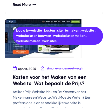
Read More
bouw je website
,
kosten
,
site
,
te maken
,
website
,
website laten bouwen
,
website laten maken
,
website maken
,
websites
simonevandeneertwegh
apr, vr, 2025
Kosten voor het Maken van een
Website: Wat bepaalt de Prijs?
Artikel: Prijs Website Maken De Kosten van het
Maken van een Website: Wat Moet je Weten? Een
professionele en aantrekkelijke website is