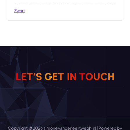
Zwart
L
E
T
’
S
G
E
T
I
N
T
O
U
C
H
Copyright © 2026 simonevandeneertwegh.nl | Powered by