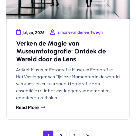
simonevandeneertwegh
jul, zo, 2026
Verken de Magie van
Museumfotografie: Ontdek de
Wereld door de Lens
Artikel: Museum Fotografie Museum Fotografie:
Het Vastleggen van Tijdloze Momenten In de wereld
van kunst en cultuur speelt fotografie een
essentiële rol in het vastleggen van momenten,
emoties en verhalen.…
Read More
1
2
3