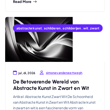
Read More
abstracte kunst
,
schilderen
,
schilderijen
,
wit
,
zwart
simonevandeneertwegh
jul, di, 2026
De Betoverende Wereld van
Abstracte Kunst in Zwart en Wit
Artikel: Abstracte Kunst Zwart Wit De Schoonheid
van Abstracte Kunst in Zwart en Wit Abstracte kunst
in zwart en wit is een fascinerende vorm van