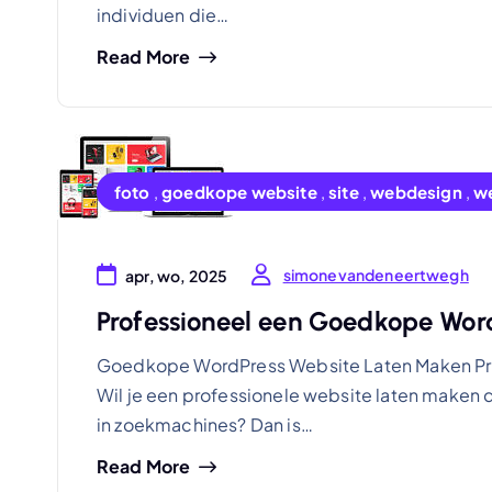
individuen die…
Read More
foto
,
goedkope website
,
site
,
webdesign
,
we
simonevandeneertwegh
apr, wo, 2025
Professioneel een Goedkope Wor
Goedkope WordPress Website Laten Maken Pro
Wil je een professionele website laten maken d
in zoekmachines? Dan is…
Read More