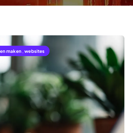
ten maken
,
websites