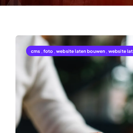
cms
,
foto
,
website laten bouwen
,
website la