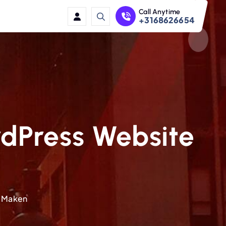
Call Anytime
+3168626654
dPress Website
n Maken