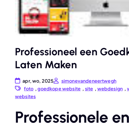
Professioneel een Goed
Laten Maken
apr, wo, 2025
simonevandeneertwegh
foto
,
goedkope website
,
site
,
webdesign
,
websites
Professionele e