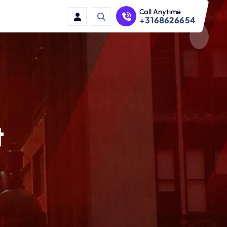
Call Anytime
+3168626654
t