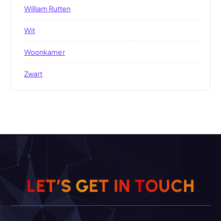
William Rutten
Wit
Woonkamer
Zwart
L
E
T
’
S
G
E
T
I
N
T
O
U
C
H