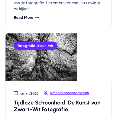
van de fotografie. Het ontbreken van kleur dwingt
de kijker…
Read More
fotografie
,
kleur
,
wit
simonevandeneertwegh
jun, vr, 2025
Tijdloze Schoonheid: De Kunst van
Zwart-Wit Fotografie