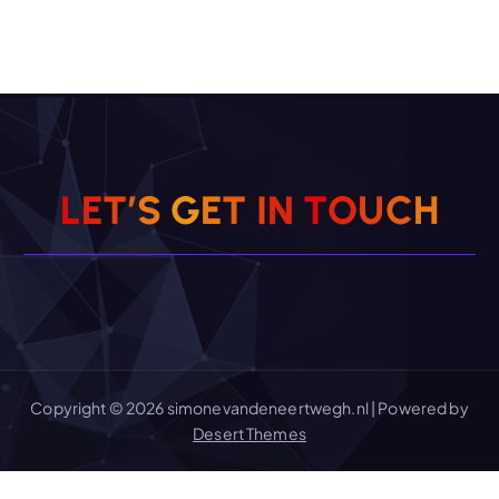
L
E
T
’
S
G
E
T
I
N
T
O
U
C
H
Copyright © 2026 simonevandeneertwegh.nl | Powered by
Desert Themes