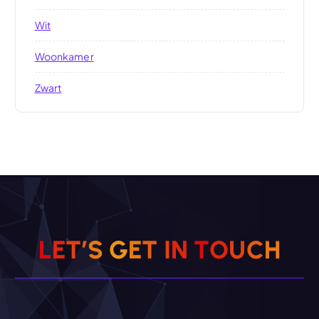
Wit
Woonkamer
Zwart
L
E
T
’
S
G
E
T
I
N
T
O
U
C
H