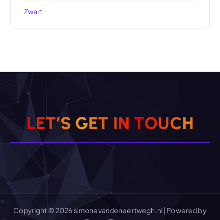
Zwart
L
E
T
’
S
G
E
T
I
N
T
O
U
C
H
Copyright © 2026 simonevandeneertwegh.nl | Powered by