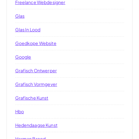
Freelance Webdesigner
Glas
Glas In Lood
Goedkope Website
Google
Grafisch Ontwerper
Grafisch Vormgever
Grafische Kunst
Hbo
Hedendaagse Kunst
Herman Brood