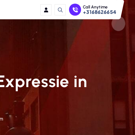
Call Anytime
+3168626654
Expressie in
rm