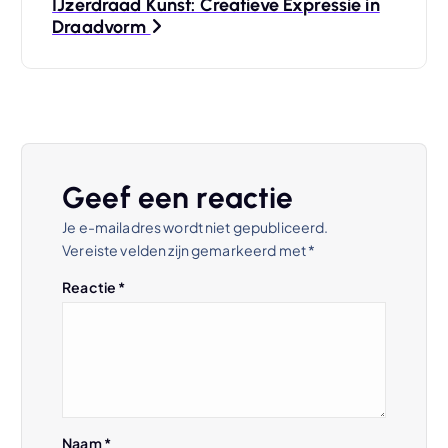
i
IJzerdraad Kunst: Creatieve Expressie in
Draadvorm
c
h
t
n
Geef een reactie
Je e-mailadres wordt niet gepubliceerd.
a
Vereiste velden zijn gemarkeerd met
*
v
Reactie
*
i
g
a
Naam
*