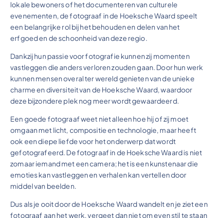
lokale bewoners of het documenteren van culturele
evenementen, de fotograaf in de Hoeksche Waard speelt
een belangrijke rol bij het behouden en delen van het
erfgoed en de schoonheid van deze regio.
Dankzij hun passie voor fotografie kunnen zij momenten
vastleggen die anders verloren zouden gaan. Door hun werk
kunnen mensen overal ter wereld genieten van de unieke
charme en diversiteit van de Hoeksche Waard, waardoor
deze bijzondere plek nog meer wordt gewaardeerd.
Een goede fotograaf weet niet alleen hoe hij of zij moet
omgaan met licht, compositie en technologie, maar heeft
ook een diepe liefde voor het onderwerp dat wordt
gefotografeerd. De fotograaf in de Hoeksche Waard is niet
zomaar iemand met een camera; het is een kunstenaar die
emoties kan vastleggen en verhalen kan vertellen door
middel van beelden.
Dus als je ooit door de Hoeksche Waard wandelt en je ziet een
fotograaf aan het werk, vergeet dan niet om even stil te staan