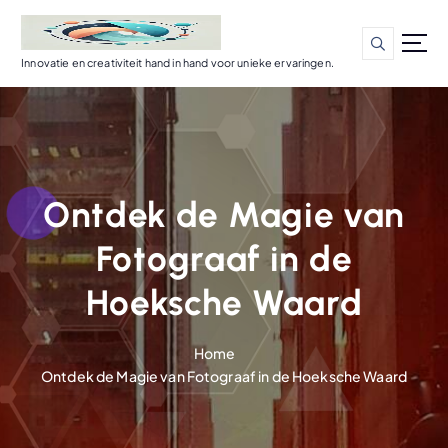
G
a
n
Innovatie en creativiteit hand in hand voor unieke ervaringen.
a
a
r
d
e
i
Ontdek de Magie van
n
h
Fotograaf in de
o
u
Hoeksche Waard
d
Home
Ontdek de Magie van Fotograaf in de Hoeksche Waard