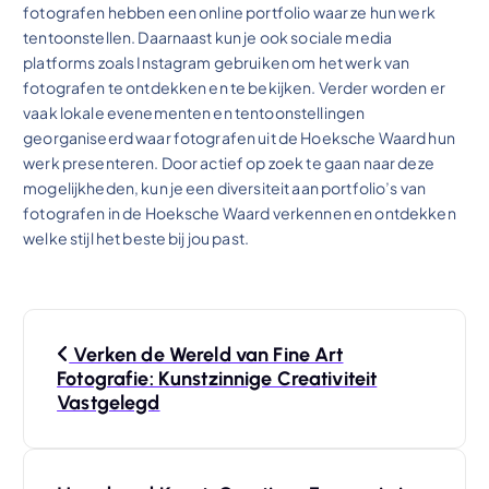
fotografen hebben een online portfolio waar ze hun werk
tentoonstellen. Daarnaast kun je ook sociale media
platforms zoals Instagram gebruiken om het werk van
fotografen te ontdekken en te bekijken. Verder worden er
vaak lokale evenementen en tentoonstellingen
georganiseerd waar fotografen uit de Hoeksche Waard hun
werk presenteren. Door actief op zoek te gaan naar deze
mogelijkheden, kun je een diversiteit aan portfolio’s van
fotografen in de Hoeksche Waard verkennen en ontdekken
welke stijl het beste bij jou past.
B
Verken de Wereld van Fine Art
e
Fotografie: Kunstzinnige Creativiteit
Vastgelegd
r