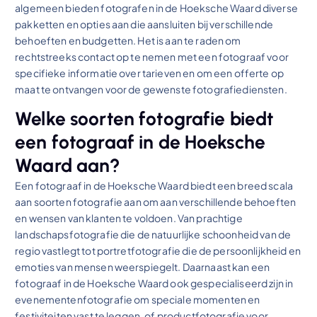
algemeen bieden fotografen in de Hoeksche Waard diverse
pakketten en opties aan die aansluiten bij verschillende
behoeften en budgetten. Het is aan te raden om
rechtstreeks contact op te nemen met een fotograaf voor
specifieke informatie over tarieven en om een offerte op
maat te ontvangen voor de gewenste fotografiediensten.
Welke soorten fotografie biedt
een fotograaf in de Hoeksche
Waard aan?
Een fotograaf in de Hoeksche Waard biedt een breed scala
aan soorten fotografie aan om aan verschillende behoeften
en wensen van klanten te voldoen. Van prachtige
landschapsfotografie die de natuurlijke schoonheid van de
regio vastlegt tot portretfotografie die de persoonlijkheid en
emoties van mensen weerspiegelt. Daarnaast kan een
fotograaf in de Hoeksche Waard ook gespecialiseerd zijn in
evenementenfotografie om speciale momenten en
festiviteiten vast te leggen, of productfotografie voor