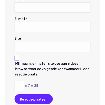
t
E-mail
*
i
e
Site
Mijn naam, e-mail en site opslaan in deze
browser voor de volgende keer wanneer ik een
reactie plaats.
×
7
=
28