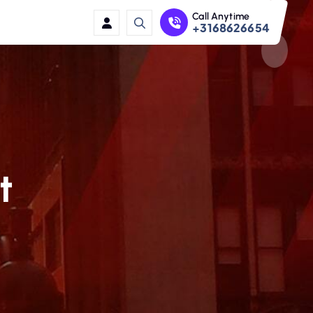
Call Anytime
+3168626654
t