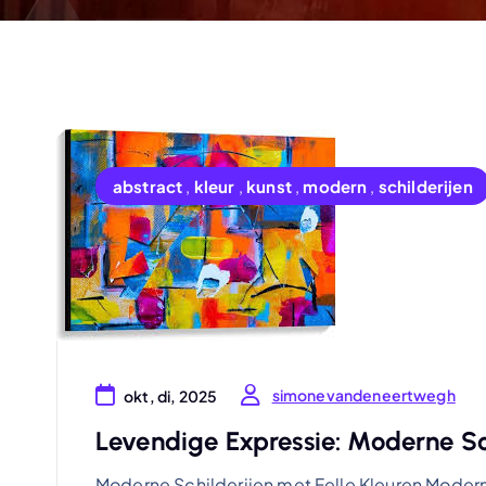
abstract
,
kleur
,
kunst
,
modern
,
schilderijen
simonevandeneertwegh
okt, di, 2025
Levendige Expressie: Moderne Sch
Moderne Schilderijen met Felle Kleuren Moderne