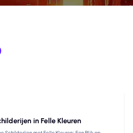
ilderijen in Felle Kleuren
 Schilderijen met Felle Kleuren: Een Blik op