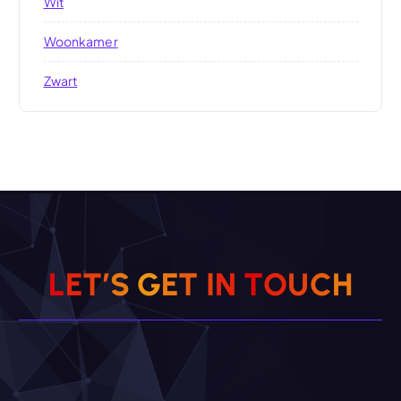
Wit
Woonkamer
Zwart
L
E
T
’
S
G
E
T
I
N
T
O
U
C
H