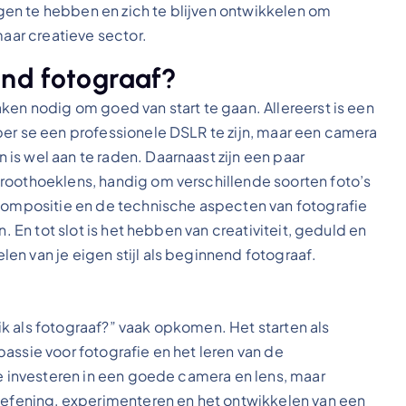
en te hebben en zich te blijven ontwikkelen om
maar creatieve sector.
end fotograaf?
ken nodig om goed van start te gaan. Allereerst is een
per se een professionele DSLR te zijn, maar een camera
is wel aan te raden. Daarnaast zijn een paar
roothoeklens, handig om verschillende soorten foto’s
 compositie en de technische aspecten van fotografie
n. En tot slot is het hebben van creativiteit, geduld en
n van je eigen stijl als beginnend fotograaf.
k als fotograaf?” vaak opkomen. Het starten als
assie voor fotografie en het leren van de
te investeren in een goede camera en lens, maar
 Oefening, experimenteren en het ontwikkelen van een