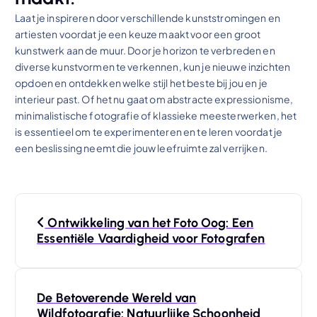
Laat je inspireren door verschillende kunststromingen en
artiesten voordat je een keuze maakt voor een groot
kunstwerk aan de muur. Door je horizon te verbreden en
diverse kunstvormen te verkennen, kun je nieuwe inzichten
opdoen en ontdekken welke stijl het beste bij jou en je
interieur past. Of het nu gaat om abstracte expressionisme,
minimalistische fotografie of klassieke meesterwerken, het
is essentieel om te experimenteren en te leren voordat je
een beslissing neemt die jouw leefruimte zal verrijken.
B
Ontwikkeling van het Foto Oog: Een
e
Essentiële Vaardigheid voor Fotografen
r
De Betoverende Wereld van
i
Wildfotografie: Natuurlijke Schoonheid