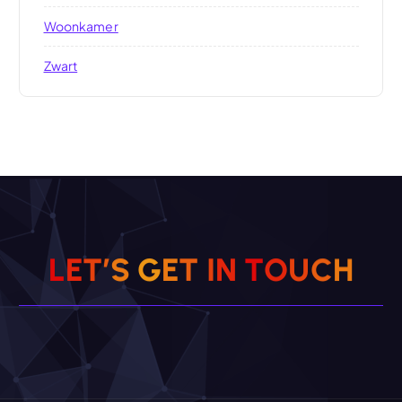
Woonkamer
Zwart
L
E
T
’
S
G
E
T
I
N
T
O
U
C
H