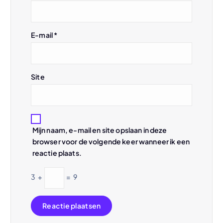
t
E-mail
*
i
e
Site
Mijn naam, e-mail en site opslaan in deze
browser voor de volgende keer wanneer ik een
reactie plaats.
3
+
=
9