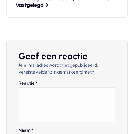
Vastgelegd
c
h
t
n
Geef een reactie
Je e-mailadres wordt niet gepubliceerd.
a
Vereiste velden zijn gemarkeerd met
*
v
Reactie
*
i
g
a
Naam
*