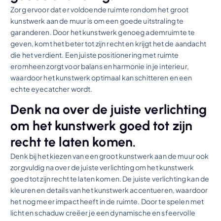
Zorg ervoor dat er voldoende ruimte rondom het groot
kunstwerk aan de muur is om een goede uitstraling te
garanderen. Door het kunstwerk genoeg ademruimte te
geven, komt het beter tot zijn recht en krijgt het de aandacht
die het verdient. Een juiste positionering met ruimte
eromheen zorgt voor balans en harmonie in je interieur,
waardoor het kunstwerk optimaal kan schitteren en een
echte eyecatcher wordt.
Denk na over de juiste verlichting
om het kunstwerk goed tot zijn
recht te laten komen.
Denk bij het kiezen van een groot kunstwerk aan de muur ook
zorgvuldig na over de juiste verlichting om het kunstwerk
goed tot zijn recht te laten komen. De juiste verlichting kan de
kleuren en details van het kunstwerk accentueren, waardoor
het nog meer impact heeft in de ruimte. Door te spelen met
licht en schaduw creëer je een dynamische en sfeervolle