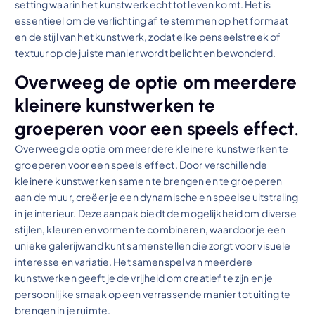
setting waarin het kunstwerk echt tot leven komt. Het is
essentieel om de verlichting af te stemmen op het formaat
en de stijl van het kunstwerk, zodat elke penseelstreek of
textuur op de juiste manier wordt belicht en bewonderd.
Overweeg de optie om meerdere
kleinere kunstwerken te
groeperen voor een speels effect.
Overweeg de optie om meerdere kleinere kunstwerken te
groeperen voor een speels effect. Door verschillende
kleinere kunstwerken samen te brengen en te groeperen
aan de muur, creëer je een dynamische en speelse uitstraling
in je interieur. Deze aanpak biedt de mogelijkheid om diverse
stijlen, kleuren en vormen te combineren, waardoor je een
unieke galerijwand kunt samenstellen die zorgt voor visuele
interesse en variatie. Het samenspel van meerdere
kunstwerken geeft je de vrijheid om creatief te zijn en je
persoonlijke smaak op een verrassende manier tot uiting te
brengen in je ruimte.