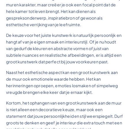
muren karakter, maar creëer je ook een focal point dat de
hele kamer tot leven brengt. Het kan dienen als
gespreksonderwerp, inspiratiebron of gewoon als
esthetische verrijking van je leefruimte.
De keuze voor het juiste kunstwerk is natuurlijk persoonlijk en
hangt af van je eigen smaak en interieurstijl. Of je nu houdt
van gedurfde kleuren en abstracte vormen of juist van
subtiele nuances en realistische afbeeldingen, er is altijd een
groot kunstwerk dat perfect bij jouw voorkeuren past.
Naast het esthetische aspect kan een groot kunstwerk aan
de muur ook emotionele waarde hebben. Het kan
herinneringen oproepen, emoties losmaken of simpelweg
vreugde brengen elke keer dat je ernaar kijkt.
Kortom, het ophangen van een groot kunstwerk aan de muur
is niet alleen een decoratieve keuze, maar ook een
statement dat jouw persoonlijkheid en stijl weerspiegelt. Durf
groots te denken en geef je interieur die extra touch met een