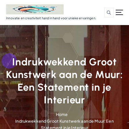
G
a
n
Innovatie en creativiteit hand in hand voor unieke ervaringen.
a
a
r
d
e
i
Indrukwekkend Groot
n
h
Kunstwerk aan de Muur:
o
u
Een Statement in je
d
Interieur
Home
Indrukwekkend Groot Kunstwerk aan de Muur: Een
Statement in je Interieur