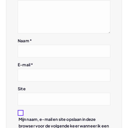
v
i
g
Naam
*
a
t
E-mail
*
i
e
Site
Mijn naam, e-mail en site opslaan in deze
browser voor de volgende keer wanneer ik een