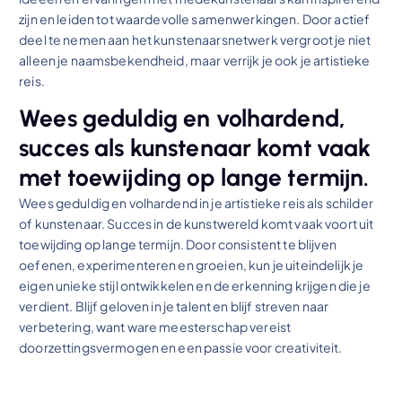
zijn en leiden tot waardevolle samenwerkingen. Door actief
deel te nemen aan het kunstenaarsnetwerk vergroot je niet
alleen je naamsbekendheid, maar verrijk je ook je artistieke
reis.
Wees geduldig en volhardend,
succes als kunstenaar komt vaak
met toewijding op lange termijn.
Wees geduldig en volhardend in je artistieke reis als schilder
of kunstenaar. Succes in de kunstwereld komt vaak voort uit
toewijding op lange termijn. Door consistent te blijven
oefenen, experimenteren en groeien, kun je uiteindelijk je
eigen unieke stijl ontwikkelen en de erkenning krijgen die je
verdient. Blijf geloven in je talent en blijf streven naar
verbetering, want ware meesterschap vereist
doorzettingsvermogen en een passie voor creativiteit.