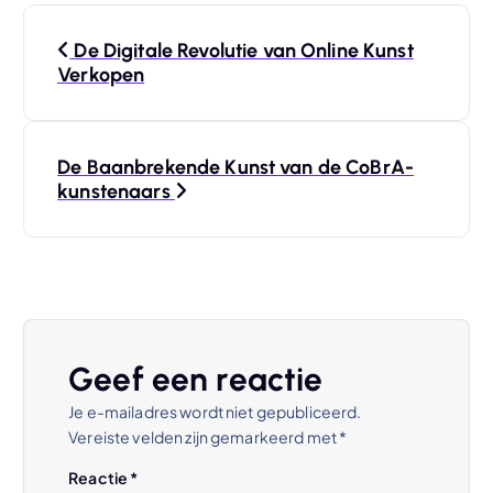
B
De Digitale Revolutie van Online Kunst
e
Verkopen
r
De Baanbrekende Kunst van de CoBrA-
i
kunstenaars
c
h
t
Geef een reactie
n
Je e-mailadres wordt niet gepubliceerd.
Vereiste velden zijn gemarkeerd met
*
a
Reactie
*