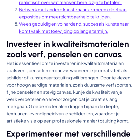
realistisch over wat mensen bereid zijn te betalen.
Netwerk met andere kunstenaars en neem deel aan
exposities om meer zichtbaarheid te krijgen.
Wees geduldig en volhardend, succes als kunstenaar
komt vaak met toewijding op lange termijn.
Investeer in kwaliteitsmaterialen
zoals verf, penselen en canvas.
Het is essentieel om te investeren in kwaliteitsmaterialen
zoals verf, penselen en canvas wanneer je je creativiteit als
schilder of kunstenaar tot uiting wilt brengen. Door te kiezen
voor hoogwaardige materialen, zoals duurzame verfsoorten,
fijne penselen en stevig canvas, kun je de kwaliteit van je
werk verbeteren en ervoor zorgen dat je creaties lang
meegaan. Goede materialen dragen bij aan de diepte,
textuur en levendigheid van je schilderijen, waardoor je
artistieke visie op een professionele manier tot uiting komt.
Experimenteer met verschillende