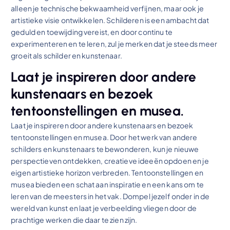
alleen je technische bekwaamheid verfijnen, maar ook je
artistieke visie ontwikkelen. Schilderen is een ambacht dat
geduld en toewijding vereist, en door continu te
experimenteren en te leren, zul je merken dat je steeds meer
groeit als schilder en kunstenaar.
Laat je inspireren door andere
kunstenaars en bezoek
tentoonstellingen en musea.
Laat je inspireren door andere kunstenaars en bezoek
tentoonstellingen en musea. Door het werk van andere
schilders en kunstenaars te bewonderen, kun je nieuwe
perspectieven ontdekken, creatieve ideeën opdoen en je
eigen artistieke horizon verbreden. Tentoonstellingen en
musea bieden een schat aan inspiratie en een kans om te
leren van de meesters in het vak. Dompel jezelf onder in de
wereld van kunst en laat je verbeelding vliegen door de
prachtige werken die daar te zien zijn.