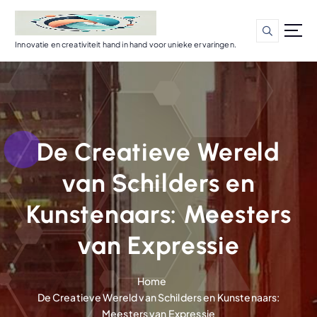
G
a
n
Innovatie en creativiteit hand in hand voor unieke ervaringen.
a
a
r
d
e
i
De Creatieve Wereld
n
h
van Schilders en
o
u
Kunstenaars: Meesters
d
van Expressie
Home
De Creatieve Wereld van Schilders en Kunstenaars:
Meesters van Expressie