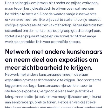
Het is belangrijk om je werk niet onder de prijs te verkopen,
maar tegelijkertijd realistisch te blijven over wat mensen
bereid zijn te betalen. Door de waarde van je kunstwerk te
erkennen en een eerlijke prijs vast te stellen, toon je respect
voor je eigen creativiteit en vakmanschap. Tegelijkertijd is het
essentieel om de markt en de doelgroep goed te begrijpen,
zodat je een prijs kunt bepalen die zowel recht doet aan je
werk als aantrekkelijk is voor potentiële kopers.
Netwerk met andere kunstenaars
en neem deel aan exposities om
meer zichtbaarheid te krijgen.
Netwerk met andere kunstenaars en neem deel aan
exposities om meer zichtbaarheid te krijgen. Door contact te
leggen met collega-kunstenaars en je werk tentoon te
stellen op exposities, vergroot je niet alleen je artistieke
kring, maar creëer je ook nieuwe mogelijkheden om je kunst
aan een breder publiek te tonen. Het delen van creatieve
ideeën en ervaringen met medekunstenaars kan inspirerend