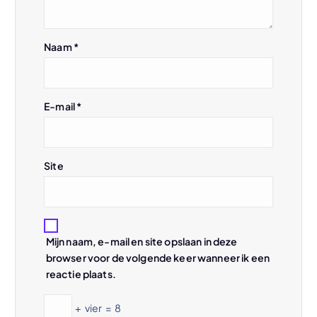
g
Naam
*
a
t
E-mail
*
i
e
Site
Mijn naam, e-mail en site opslaan in deze
browser voor de volgende keer wanneer ik een
reactie plaats.
+
vier
=
8