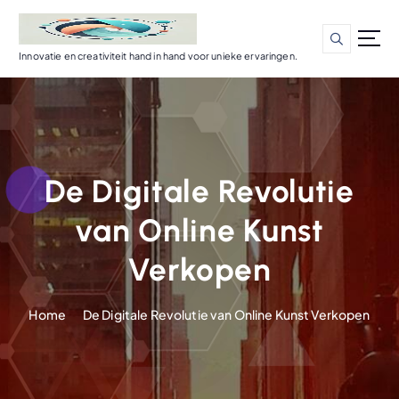
G
a
n
Innovatie en creativiteit hand in hand voor unieke ervaringen.
a
a
r
d
e
i
De Digitale Revolutie
n
h
van Online Kunst
o
u
Verkopen
d
Home
De Digitale Revolutie van Online Kunst Verkopen