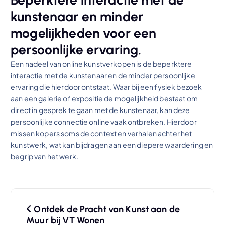
kunstenaar en minder
mogelijkheden voor een
persoonlijke ervaring.
Een nadeel van online kunstverkopen is de beperktere
interactie met de kunstenaar en de minder persoonlijke
ervaring die hierdoor ontstaat. Waar bij een fysiek bezoek
aan een galerie of expositie de mogelijkheid bestaat om
direct in gesprek te gaan met de kunstenaar, kan deze
persoonlijke connectie online vaak ontbreken. Hierdoor
missen kopers soms de context en verhalen achter het
kunstwerk, wat kan bijdragen aan een diepere waardering en
begrip van het werk.
B
Ontdek de Pracht van Kunst aan de
e
Muur bij VT Wonen