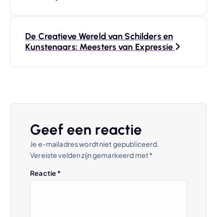
r
De Creatieve Wereld van Schilders en
i
Kunstenaars: Meesters van Expressie
c
h
t
Geef een reactie
n
Je e-mailadres wordt niet gepubliceerd.
Vereiste velden zijn gemarkeerd met
*
a
Reactie
*
v
i