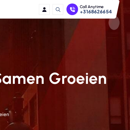
Call Anytime
+3168626654
Samen Groeien
eien