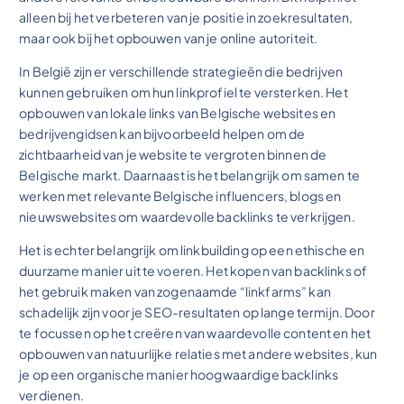
alleen bij het verbeteren van je positie in zoekresultaten,
maar ook bij het opbouwen van je online autoriteit.
In België zijn er verschillende strategieën die bedrijven
kunnen gebruiken om hun linkprofiel te versterken. Het
opbouwen van lokale links van Belgische websites en
bedrijvengidsen kan bijvoorbeeld helpen om de
zichtbaarheid van je website te vergroten binnen de
Belgische markt. Daarnaast is het belangrijk om samen te
werken met relevante Belgische influencers, blogs en
nieuwswebsites om waardevolle backlinks te verkrijgen.
Het is echter belangrijk om linkbuilding op een ethische en
duurzame manier uit te voeren. Het kopen van backlinks of
het gebruik maken van zogenaamde “linkfarms” kan
schadelijk zijn voor je SEO-resultaten op lange termijn. Door
te focussen op het creëren van waardevolle content en het
opbouwen van natuurlijke relaties met andere websites, kun
je op een organische manier hoogwaardige backlinks
verdienen.