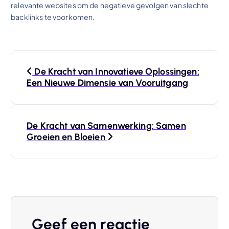
relevante websites om de negatieve gevolgen van slechte
backlinks te voorkomen.
B
De Kracht van Innovatieve Oplossingen:
e
Een Nieuwe Dimensie van Vooruitgang
r
De Kracht van Samenwerking: Samen
i
Groeien en Bloeien
c
h
t
Geef een reactie