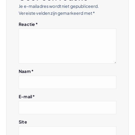
n
Je e-mailadres wordt niet gepubliceerd.
Vereiste velden zijn gemarkeerd met
*
a
Reactie
*
v
i
g
Naam
*
a
t
E-mail
*
i
e
Site