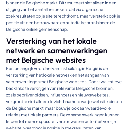
binnen de Belgische markt. Dit resulteert niet alleen in een
stijging van het aantal bezoekers dat via organische
zoekresultaten op je site terechtkomt, maar versterkt ook je
positie als een betrouwbare en autoritaire bron binnen de
Belgische online gemeenschap.
Versterking van het lokale
netwerk en samenwerkingen
met Belgische websites
Een belangrijk voordeel van linkbuilding in België is de
versterking van het lokale netwerk en het aangaan van
samenwerkingen met Belgische websites. Door kwalitatieve
backlinks te verkrijgen van relevante Belgische bronnen,
zoals bedrijvengidsen, influencers en nieuwswebsites,
vergroot je niet alleen de zichtbaarheid van je website binnen
de Belgische markt, maar bouw je ook aan waardevolle
relaties met lokale partners. Deze samenwerkingen kunnen
leiden tot meer exposure, vertrouwen en autoriteit voor je
website, waardoor je positie in zoekresultaten kan