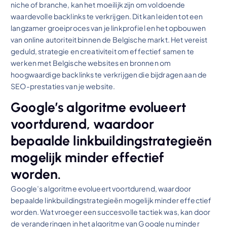
niche of branche, kan het moeilijk zijn om voldoende
waardevolle backlinks te verkrijgen. Dit kan leiden tot een
langzamer groeiproces van je linkprofiel en het opbouwen
van online autoriteit binnen de Belgische markt. Het vereist
geduld, strategie en creativiteit om effectief samen te
werken met Belgische websites en bronnen om
hoogwaardige backlinks te verkrijgen die bijdragen aan de
SEO-prestaties van je website.
Google’s algoritme evolueert
voortdurend, waardoor
bepaalde linkbuildingstrategieën
mogelijk minder effectief
worden.
Google’s algoritme evolueert voortdurend, waardoor
bepaalde linkbuildingstrategieën mogelijk minder effectief
worden. Wat vroeger een succesvolle tactiek was, kan door
de veranderingen in het algoritme van Google nu minder