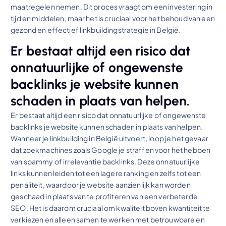
maatregelen nemen. Dit proces vraagt om een investering in
tijd en middelen, maar het is cruciaal voor het behoud van een
gezond en effectief linkbuildingstrategie in België.
Er bestaat altijd een risico dat
onnatuurlijke of ongewenste
backlinks je website kunnen
schaden in plaats van helpen.
Er bestaat altijd een risico dat onnatuurlijke of ongewenste
backlinks je website kunnen schaden in plaats van helpen.
Wanneer je linkbuilding in België uitvoert, loop je het gevaar
dat zoekmachines zoals Google je straffen voor het hebben
van spammy of irrelevantie backlinks. Deze onnatuurlijke
links kunnen leiden tot een lagere ranking en zelfs tot een
penaliteit, waardoor je website aanzienlijk kan worden
geschaad in plaats van te profiteren van een verbeterde
SEO. Het is daarom cruciaal om kwaliteit boven kwantiteit te
verkiezen en alleen samen te werken met betrouwbare en