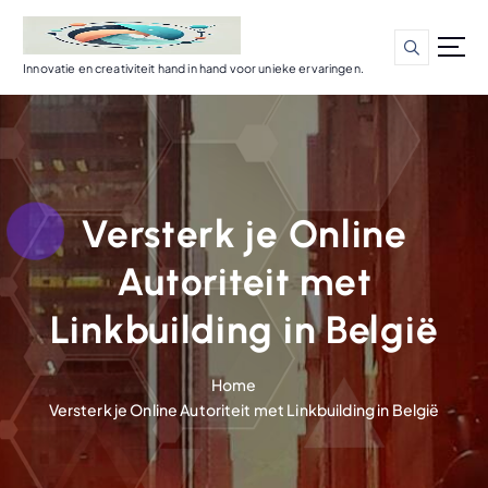
G
a
n
Innovatie en creativiteit hand in hand voor unieke ervaringen.
a
a
r
d
e
i
Versterk je Online
n
h
Autoriteit met
o
u
Linkbuilding in België
d
Home
Versterk je Online Autoriteit met Linkbuilding in België