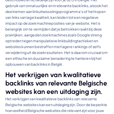
gebruik van onnatuurlijke en irrelevante backlinks, alsook het
deelnemen aan linkuitwisselingsprogramma’s of het kopen
van links van lage kwaliteit, kan leiden tot een negatieve
impact op de zoekmachineposities van je website. Het is
belangrijk om te vermijden dat je betrokken raakt bij deze
praktijken, aangezien zoekmachines zoals Google streng
optreden tegen manipulatieve linkbuildingtactieken en
websites kunnen bestraffen met lagere rankings of zelfs
verwijdering uit de zoekresultaten. Het is daarom cruciaal om
een ethische en duurzame benadering te hanteren bij het
opbouwen van backlinks in België.
Het verkrijgen van kwalitatieve
backlinks van relevante Belgische
websites kan een uitdaging zijn.
Het verkrijgen van kwalitatieve backlinks van relevante
Belgische websites kan een uitdaging zijn. Door de beperkte
hoeveelheid Belgische websites die relevant zijn voor jouw