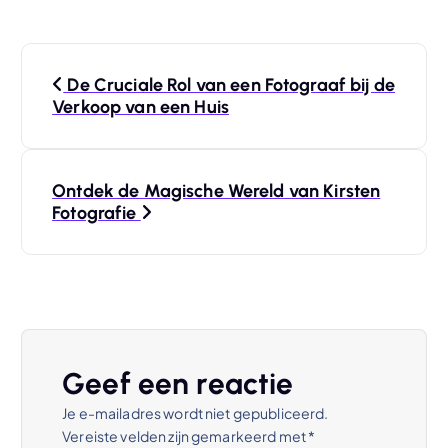
B
De Cruciale Rol van een Fotograaf bij de
e
Verkoop van een Huis
r
Ontdek de Magische Wereld van Kirsten
i
Fotografie
c
h
t
Geef een reactie
n
Je e-mailadres wordt niet gepubliceerd.
Vereiste velden zijn gemarkeerd met
*