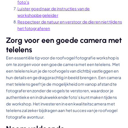
foto’s
Luister goed naar de instructies van de
workshopbegeleider
Respecteer de natuur en verstoor de dieren niet tijdens
het fotograferen
Zorg voor een goede camera met
telelens
Een essentiële tip voor de roofvogel fotografie workshop is
om te zorgen voor een goede camera met een telelens. Met
een telelens kun je de roofvogels van dichtbij vastleggen en
hun details en gedrag prachtig in beeld brengen. Een camera
met telelens geeft je de mogelijkheid om vanop afstand te
fotograferen zonder de vogels te verstoren, waardoor je
authentieke en indrukwekkende foto’s kunt maken tijdens
de workshop. Het investeren in een kwaliteitscamera met
telelens zal zeker bijdragen aan het succes van je roofvogel
fotografie avontuur.