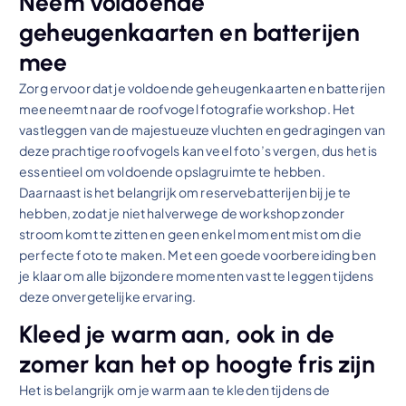
Neem voldoende
geheugenkaarten en batterijen
mee
Zorg ervoor dat je voldoende geheugenkaarten en batterijen
meeneemt naar de roofvogel fotografie workshop. Het
vastleggen van de majestueuze vluchten en gedragingen van
deze prachtige roofvogels kan veel foto’s vergen, dus het is
essentieel om voldoende opslagruimte te hebben.
Daarnaast is het belangrijk om reservebatterijen bij je te
hebben, zodat je niet halverwege de workshop zonder
stroom komt te zitten en geen enkel moment mist om die
perfecte foto te maken. Met een goede voorbereiding ben
je klaar om alle bijzondere momenten vast te leggen tijdens
deze onvergetelijke ervaring.
Kleed je warm aan, ook in de
zomer kan het op hoogte fris zijn
Het is belangrijk om je warm aan te kleden tijdens de