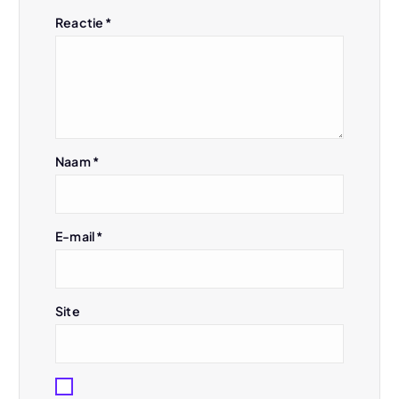
a
Reactie
*
v
i
g
Naam
*
a
t
E-mail
*
i
e
Site