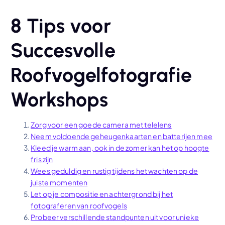
8 Tips voor
Succesvolle
Roofvogelfotografie
Workshops
Zorg voor een goede camera met telelens
Neem voldoende geheugenkaarten en batterijen mee
Kleed je warm aan, ook in de zomer kan het op hoogte
fris zijn
Wees geduldig en rustig tijdens het wachten op de
juiste momenten
Let op je compositie en achtergrond bij het
fotograferen van roofvogels
Probeer verschillende standpunten uit voor unieke