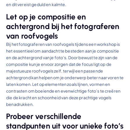
en dit vereist geduld en kalmte.
Let op je compositie en
achtergrond bij het fotograferen
van roofvogels
Bij het fotograferen van roofvogels tijdens een workshop is
het essentieel om aandacht te besteden aan je compositie
en de achtergrond van je foto’s. Door bewust te zijn van de
compositie kun je ervoor zorgen dat de focus ligt op de
majestueuze roofvogels zelf, terwijl een passende
achtergrond kan helpen om je onderwerp beter naar voren te
laten komen. Let op elementen zoals lijnen, vormen en
contrasten om boeiende en evenwichtige foto’s te creëren
die de kracht en schoonheid van deze prachtige vogels
benadrukken.
Probeer verschillende
standpunten uit voor unieke foto’s