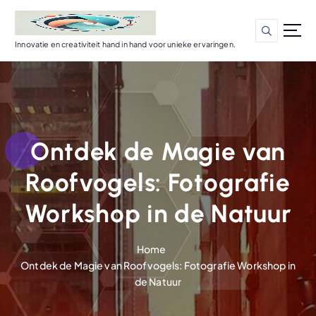
G
a
n
Innovatie en creativiteit hand in hand voor unieke ervaringen.
a
a
r
d
e
i
Ontdek de Magie van
n
h
Roofvogels: Fotografie
o
u
Workshop in de Natuur
d
Home
Ontdek de Magie van Roofvogels: Fotografie Workshop in
de Natuur