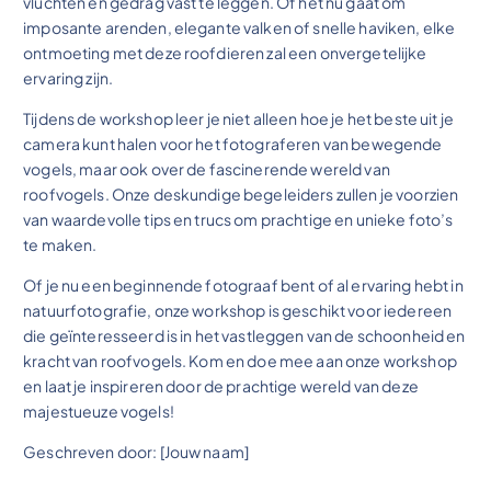
vluchten en gedrag vast te leggen. Of het nu gaat om
imposante arenden, elegante valken of snelle haviken, elke
ontmoeting met deze roofdieren zal een onvergetelijke
ervaring zijn.
Tijdens de workshop leer je niet alleen hoe je het beste uit je
camera kunt halen voor het fotograferen van bewegende
vogels, maar ook over de fascinerende wereld van
roofvogels. Onze deskundige begeleiders zullen je voorzien
van waardevolle tips en trucs om prachtige en unieke foto’s
te maken.
Of je nu een beginnende fotograaf bent of al ervaring hebt in
natuurfotografie, onze workshop is geschikt voor iedereen
die geïnteresseerd is in het vastleggen van de schoonheid en
kracht van roofvogels. Kom en doe mee aan onze workshop
en laat je inspireren door de prachtige wereld van deze
majestueuze vogels!
Geschreven door: [Jouw naam]