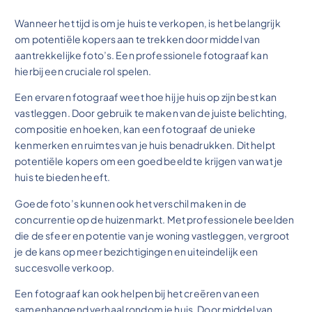
Wanneer het tijd is om je huis te verkopen, is het belangrijk
om potentiële kopers aan te trekken door middel van
aantrekkelijke foto’s. Een professionele fotograaf kan
hierbij een cruciale rol spelen.
Een ervaren fotograaf weet hoe hij je huis op zijn best kan
vastleggen. Door gebruik te maken van de juiste belichting,
compositie en hoeken, kan een fotograaf de unieke
kenmerken en ruimtes van je huis benadrukken. Dit helpt
potentiële kopers om een goed beeld te krijgen van wat je
huis te bieden heeft.
Goede foto’s kunnen ook het verschil maken in de
concurrentie op de huizenmarkt. Met professionele beelden
die de sfeer en potentie van je woning vastleggen, vergroot
je de kans op meer bezichtigingen en uiteindelijk een
succesvolle verkoop.
Een fotograaf kan ook helpen bij het creëren van een
samenhangend verhaal rondom je huis. Door middel van