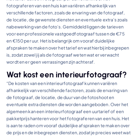
fotograferen van een huis kan variëren afhankelijk van
verschillende factoren, zoals de ervaring van de fotograaf,
de locatie, de gewenste diensten en eventuele extra’s zoals
nabewerking van de foto’s. Gemiddeld liggen de tarieven
voor een professionele vastgoedfotograaf tussen de €75
en €150 per uur. Het is belangrijk om vooraf duidelijke
afspraken te maken over het tarief en wat hierbij inbegrepen
is, zodat zowel jij als de fotograaf weten wat er verwacht
wordt en er geen verrassingen zijn achteraf.
Wat kost een interieurfotograaf?
“De kosten van een interieurfotograaf kunnen variëren
afhankelijk van verschillende factoren, zoals de ervaring van
de fotograaf, de locatie, de duur van de fotoshoot en
eventuele extra diensten die worden aangeboden. Over het
algemeen kan een interieurfotograaf een uurtarief of een
pakketprijs hanteren voor het fotograferen van een huis. Het
is aan te raden om vooraf duidelijke afspraken te maken over
de prijs en de inbegrepen diensten, zodat je precies weet wat