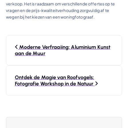
verkoop. Het is raadzaam om verschillende offertes op te
vragen en de prijs-kwaliteitverhouding zorgvuldig af te
wegen bij het kiezen van een woningfotograaf.
B
Moderne Verfraaiing: Aluminium Kunst
e
aan de Muur
r
Ontdek de Magie van Roofvogels:
i
Fotografie Workshop in de Natuur
c
h
t