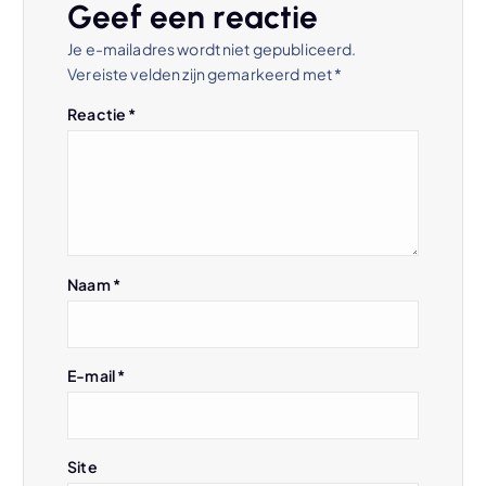
Geef een reactie
n
Je e-mailadres wordt niet gepubliceerd.
Vereiste velden zijn gemarkeerd met
*
a
Reactie
*
v
i
g
Naam
*
a
t
E-mail
*
i
e
Site