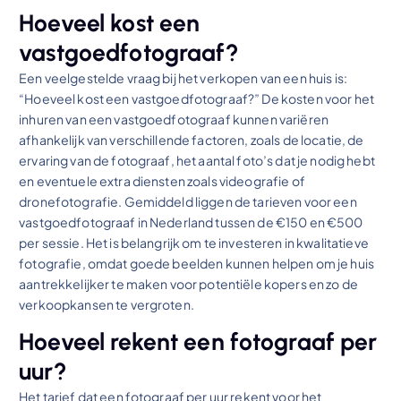
Hoeveel kost een
vastgoedfotograaf?
Een veelgestelde vraag bij het verkopen van een huis is:
“Hoeveel kost een vastgoedfotograaf?” De kosten voor het
inhuren van een vastgoedfotograaf kunnen variëren
afhankelijk van verschillende factoren, zoals de locatie, de
ervaring van de fotograaf, het aantal foto’s dat je nodig hebt
en eventuele extra diensten zoals videografie of
dronefotografie. Gemiddeld liggen de tarieven voor een
vastgoedfotograaf in Nederland tussen de €150 en €500
per sessie. Het is belangrijk om te investeren in kwalitatieve
fotografie, omdat goede beelden kunnen helpen om je huis
aantrekkelijker te maken voor potentiële kopers en zo de
verkoopkansen te vergroten.
Hoeveel rekent een fotograaf per
uur?
Het tarief dat een fotograaf per uur rekent voor het