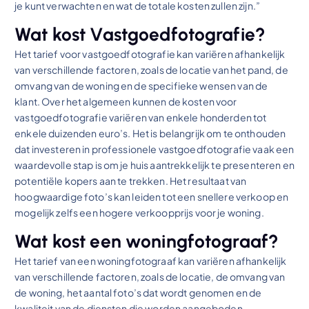
je kunt verwachten en wat de totale kosten zullen zijn.”
Wat kost Vastgoedfotografie?
Het tarief voor vastgoedfotografie kan variëren afhankelijk
van verschillende factoren, zoals de locatie van het pand, de
omvang van de woning en de specifieke wensen van de
klant. Over het algemeen kunnen de kosten voor
vastgoedfotografie variëren van enkele honderden tot
enkele duizenden euro’s. Het is belangrijk om te onthouden
dat investeren in professionele vastgoedfotografie vaak een
waardevolle stap is om je huis aantrekkelijk te presenteren en
potentiële kopers aan te trekken. Het resultaat van
hoogwaardige foto’s kan leiden tot een snellere verkoop en
mogelijk zelfs een hogere verkoopprijs voor je woning.
Wat kost een woningfotograaf?
Het tarief van een woningfotograaf kan variëren afhankelijk
van verschillende factoren, zoals de locatie, de omvang van
de woning, het aantal foto’s dat wordt genomen en de
kwaliteit van de diensten die worden aangeboden.