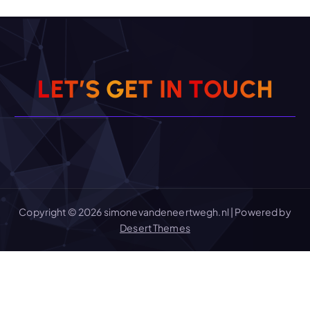
L
E
T
’
S
G
E
T
I
N
T
O
U
C
H
Copyright © 2026 simonevandeneertwegh.nl | Powered by
Desert Themes