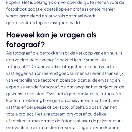
kopers. Het is belangrijk om voldoende tijd te nemen voor de
fotoshoot, zodat elk detail op een professionele manier
wordt vastgelegd en jouw huis optimaal wordt
gepresenteerd op de vastgoedmarkt.
Hoeveel kan je vragen als
fotograaf?
Als fotograaf die betrokken is bij de verkoop van een huis, is
een veelgestelde vraag: “Hoeveel kan je vragen als
fotograaf?” De tarieven die fotografen rekenen voor het
vastleggen van onroerend goed kunnen variëren afhankelijk
van verschillende factoren, zoals de locatie, de ervaring en
expertise van de fotograaf, de omvang van het project en de
gewenste diensten. Over het algemeen kunnen fotografen
kosten in rekening brengen op basis van een uurtarief, een
vast tarief per sessie of per foto, of zelfs op basis van het
totale project. Het is raadzaam om vooraf duidelijke
afspraken te maken met de fotograaf over de prijsstructuur
en eventuele extra kosten om verrassingen te voorkomen.