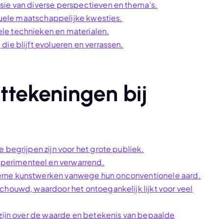
sie van diverse perspectieven en thema’s.
ctuele maatschappelijke kwesties.
le technieken en materialen.
ie blijft evolueren en verrassen.
ttekeningen bij
 begrijpen zijn voor het grote publiek.
perimenteel en verwarrend.
erne kunstwerken vanwege hun onconventionele aard.
chouwd, waardoor het ontoegankelijk lijkt voor veel
 zijn over de waarde en betekenis van bepaalde