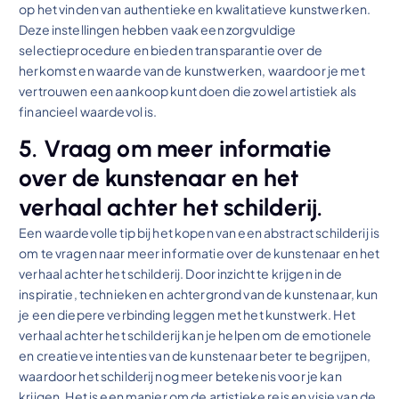
op het vinden van authentieke en kwalitatieve kunstwerken.
Deze instellingen hebben vaak een zorgvuldige
selectieprocedure en bieden transparantie over de
herkomst en waarde van de kunstwerken, waardoor je met
vertrouwen een aankoop kunt doen die zowel artistiek als
financieel waardevol is.
5. Vraag om meer informatie
over de kunstenaar en het
verhaal achter het schilderij.
Een waardevolle tip bij het kopen van een abstract schilderij is
om te vragen naar meer informatie over de kunstenaar en het
verhaal achter het schilderij. Door inzicht te krijgen in de
inspiratie, technieken en achtergrond van de kunstenaar, kun
je een diepere verbinding leggen met het kunstwerk. Het
verhaal achter het schilderij kan je helpen om de emotionele
en creatieve intenties van de kunstenaar beter te begrijpen,
waardoor het schilderij nog meer betekenis voor je kan
krijgen. Het is een manier om de artistieke reis en visie van de