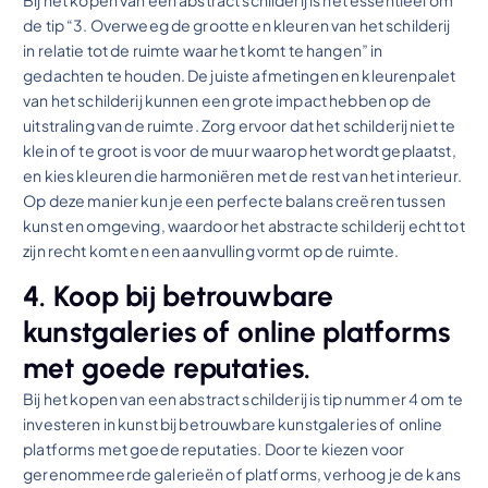
de tip “3. Overweeg de grootte en kleuren van het schilderij
in relatie tot de ruimte waar het komt te hangen” in
gedachten te houden. De juiste afmetingen en kleurenpalet
van het schilderij kunnen een grote impact hebben op de
uitstraling van de ruimte. Zorg ervoor dat het schilderij niet te
klein of te groot is voor de muur waarop het wordt geplaatst,
en kies kleuren die harmoniëren met de rest van het interieur.
Op deze manier kun je een perfecte balans creëren tussen
kunst en omgeving, waardoor het abstracte schilderij echt tot
zijn recht komt en een aanvulling vormt op de ruimte.
4. Koop bij betrouwbare
kunstgaleries of online platforms
met goede reputaties.
Bij het kopen van een abstract schilderij is tip nummer 4 om te
investeren in kunst bij betrouwbare kunstgaleries of online
platforms met goede reputaties. Door te kiezen voor
gerenommeerde galerieën of platforms, verhoog je de kans