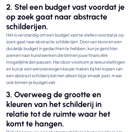
2. Stel een budget vast voordat je
op zoek gaat naar abstracte
schilderijen.
Het is verstandig om een budget vast te stellen voordat je op
zoek gaat naar abstracte schilderijen. Door van tevoren een
duidelijk budget in gedachten te hebben, kun je gerichter
zoeken naar kunstwerken die binnen jouw financiële
mogelijkheden passen. Hierdoor voorkom je teleurstellingen
en kun je een weloverwogen keuze maken bij het kopen van
een abstract schilderij dat niet alleen bij je smaak past, maar
ook binnen je budget valt.
3. Overweeg de grootte en
kleuren van het schilderij in
relatie tot de ruimte waar het
komt te hangen.
Bij het kopen van een abstract schilderij is het essentieel om