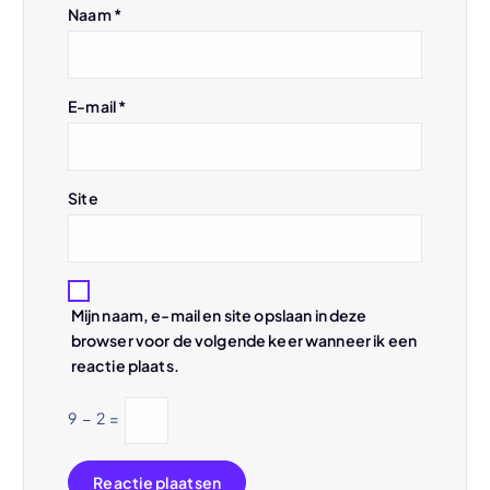
Naam
*
a
t
E-mail
*
i
e
Site
Mijn naam, e-mail en site opslaan in deze
browser voor de volgende keer wanneer ik een
reactie plaats.
9
−
2
=