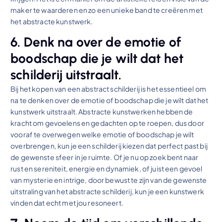
maker te waarderen en zo een unieke band te creëren met
het abstracte kunstwerk.
6. Denk na over de emotie of
boodschap die je wilt dat het
schilderij uitstraalt.
Bij het kopen van een abstract schilderij is het essentieel om
na te denken over de emotie of boodschap die je wilt dat het
kunstwerk uitstraalt. Abstracte kunstwerken hebben de
kracht om gevoelens en gedachten op te roepen, dus door
vooraf te overwegen welke emotie of boodschap je wilt
overbrengen, kun je een schilderij kiezen dat perfect past bij
de gewenste sfeer in je ruimte. Of je nu op zoek bent naar
rust en sereniteit, energie en dynamiek, of juist een gevoel
van mysterie en intrige, door bewust te zijn van de gewenste
uitstraling van het abstracte schilderij, kun je een kunstwerk
vinden dat echt met jou resoneert.