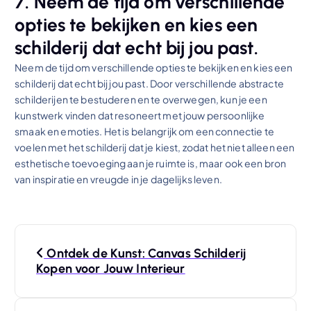
7. Neem de tijd om verschillende
opties te bekijken en kies een
schilderij dat echt bij jou past.
Neem de tijd om verschillende opties te bekijken en kies een
schilderij dat echt bij jou past. Door verschillende abstracte
schilderijen te bestuderen en te overwegen, kun je een
kunstwerk vinden dat resoneert met jouw persoonlijke
smaak en emoties. Het is belangrijk om een connectie te
voelen met het schilderij dat je kiest, zodat het niet alleen een
esthetische toevoeging aan je ruimte is, maar ook een bron
van inspiratie en vreugde in je dagelijks leven.
B
Ontdek de Kunst: Canvas Schilderij
e
Kopen voor Jouw Interieur
r