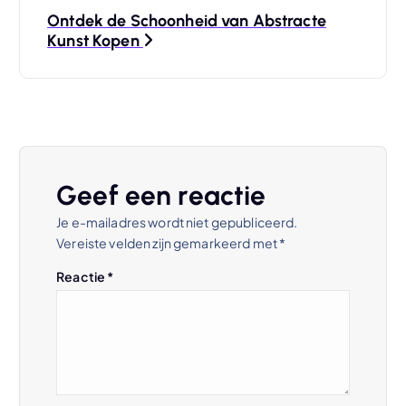
Ontdek de Schoonheid van Abstracte
i
Kunst Kopen
c
h
t
Geef een reactie
n
Je e-mailadres wordt niet gepubliceerd.
Vereiste velden zijn gemarkeerd met
*
a
Reactie
*
v
i
g