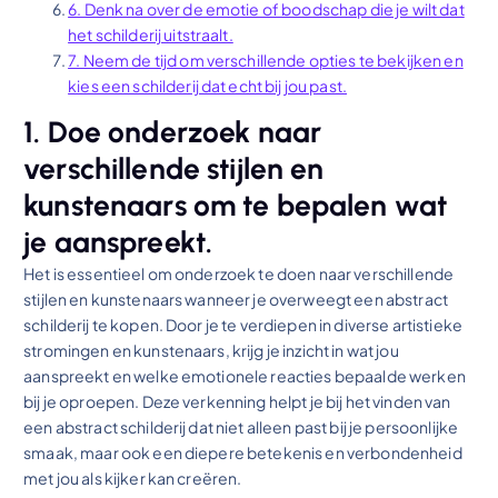
6. Denk na over de emotie of boodschap die je wilt dat
het schilderij uitstraalt.
7. Neem de tijd om verschillende opties te bekijken en
kies een schilderij dat echt bij jou past.
1. Doe onderzoek naar
verschillende stijlen en
kunstenaars om te bepalen wat
je aanspreekt.
Het is essentieel om onderzoek te doen naar verschillende
stijlen en kunstenaars wanneer je overweegt een abstract
schilderij te kopen. Door je te verdiepen in diverse artistieke
stromingen en kunstenaars, krijg je inzicht in wat jou
aanspreekt en welke emotionele reacties bepaalde werken
bij je oproepen. Deze verkenning helpt je bij het vinden van
een abstract schilderij dat niet alleen past bij je persoonlijke
smaak, maar ook een diepere betekenis en verbondenheid
met jou als kijker kan creëren.