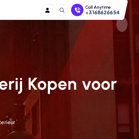
Call Anytime
+3168626654
erij Kopen voor
terieur