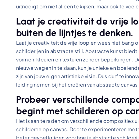
uitnodigt om niet alleen te kijken, maar ook te voele
Laat je creativiteit de vrije
buiten de lijntjes te denken.
Laat je creativiteit de vrije loop en wees niet bang 
schilderijen in abstracte stijl. Abstracte kunst bi
vormen, kleuren en texturen zonder beperkingen. Do
nieuwe wegen in te slaan, kun je unieke en boeiend
zijn van jouw eigen artistieke visie. Dus durf te inn
leiding nemen bij het creëren van abstracte canvas s
Probeer verschillende composi
begint met schilderen op ca
Het is aan te raden om verschillende composities u
schilderen op canvas. Door te experimenteren met 
beter gevoel krijgen voor hoe je abstracte schilderij 