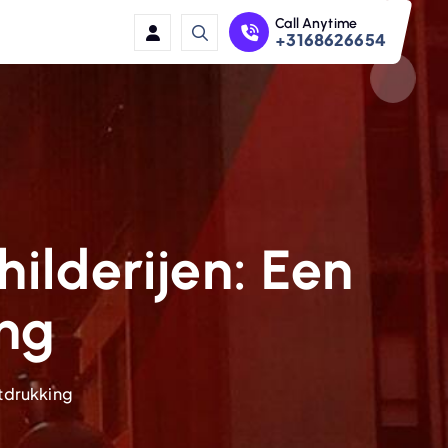
Call Anytime
+3168626654
ilderijen: Een
ing
itdrukking