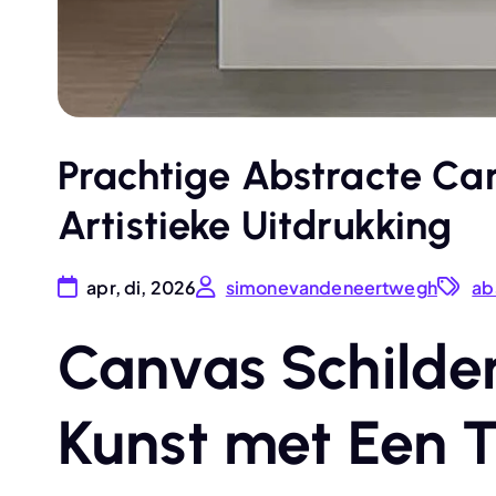
Prachtige Abstracte Can
Artistieke Uitdrukking
apr, di, 2026
simonevandeneertwegh
ab
Canvas Schilder
Kunst met Een T