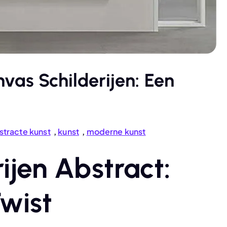
vas Schilderijen: Een
stracte kunst
,
kunst
,
moderne kunst
ijen Abstract:
wist