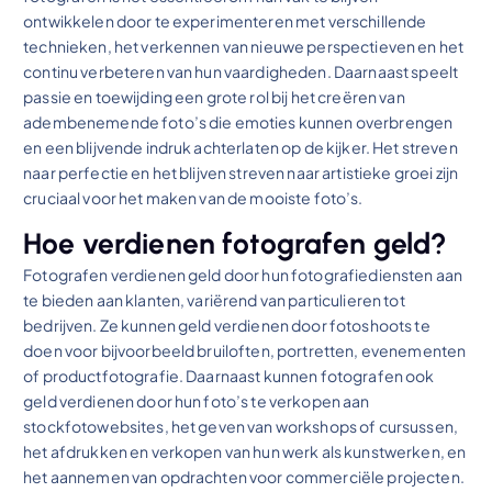
ontwikkelen door te experimenteren met verschillende
technieken, het verkennen van nieuwe perspectieven en het
continu verbeteren van hun vaardigheden. Daarnaast speelt
passie en toewijding een grote rol bij het creëren van
adembenemende foto’s die emoties kunnen overbrengen
en een blijvende indruk achterlaten op de kijker. Het streven
naar perfectie en het blijven streven naar artistieke groei zijn
cruciaal voor het maken van de mooiste foto’s.
Hoe verdienen fotografen geld?
Fotografen verdienen geld door hun fotografiediensten aan
te bieden aan klanten, variërend van particulieren tot
bedrijven. Ze kunnen geld verdienen door fotoshoots te
doen voor bijvoorbeeld bruiloften, portretten, evenementen
of productfotografie. Daarnaast kunnen fotografen ook
geld verdienen door hun foto’s te verkopen aan
stockfotowebsites, het geven van workshops of cursussen,
het afdrukken en verkopen van hun werk als kunstwerken, en
het aannemen van opdrachten voor commerciële projecten.