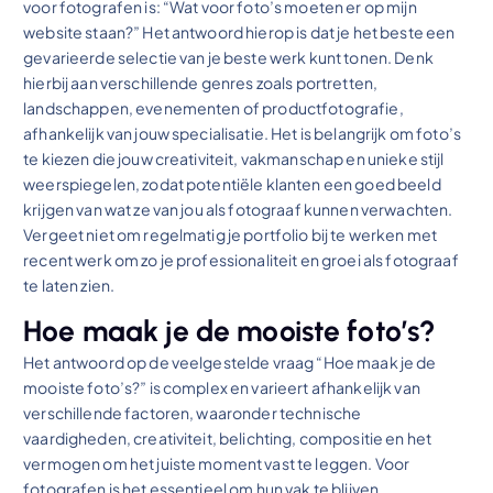
voor fotografen is: “Wat voor foto’s moeten er op mijn
website staan?” Het antwoord hierop is dat je het beste een
gevarieerde selectie van je beste werk kunt tonen. Denk
hierbij aan verschillende genres zoals portretten,
landschappen, evenementen of productfotografie,
afhankelijk van jouw specialisatie. Het is belangrijk om foto’s
te kiezen die jouw creativiteit, vakmanschap en unieke stijl
weerspiegelen, zodat potentiële klanten een goed beeld
krijgen van wat ze van jou als fotograaf kunnen verwachten.
Vergeet niet om regelmatig je portfolio bij te werken met
recent werk om zo je professionaliteit en groei als fotograaf
te laten zien.
Hoe maak je de mooiste foto’s?
Het antwoord op de veelgestelde vraag “Hoe maak je de
mooiste foto’s?” is complex en varieert afhankelijk van
verschillende factoren, waaronder technische
vaardigheden, creativiteit, belichting, compositie en het
vermogen om het juiste moment vast te leggen. Voor
fotografen is het essentieel om hun vak te blijven