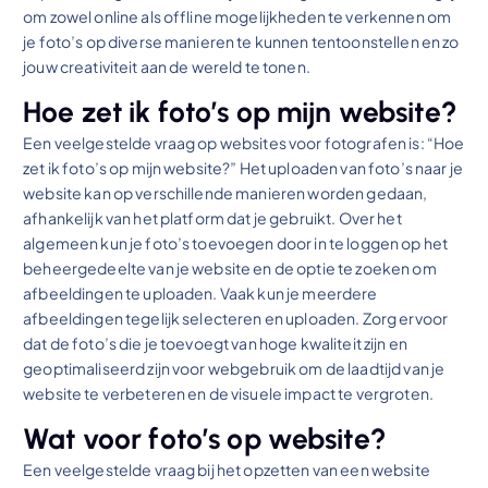
om zowel online als offline mogelijkheden te verkennen om
je foto’s op diverse manieren te kunnen tentoonstellen en zo
jouw creativiteit aan de wereld te tonen.
Hoe zet ik foto’s op mijn website?
Een veelgestelde vraag op websites voor fotografen is: “Hoe
zet ik foto’s op mijn website?” Het uploaden van foto’s naar je
website kan op verschillende manieren worden gedaan,
afhankelijk van het platform dat je gebruikt. Over het
algemeen kun je foto’s toevoegen door in te loggen op het
beheergedeelte van je website en de optie te zoeken om
afbeeldingen te uploaden. Vaak kun je meerdere
afbeeldingen tegelijk selecteren en uploaden. Zorg ervoor
dat de foto’s die je toevoegt van hoge kwaliteit zijn en
geoptimaliseerd zijn voor webgebruik om de laadtijd van je
website te verbeteren en de visuele impact te vergroten.
Wat voor foto’s op website?
Een veelgestelde vraag bij het opzetten van een website