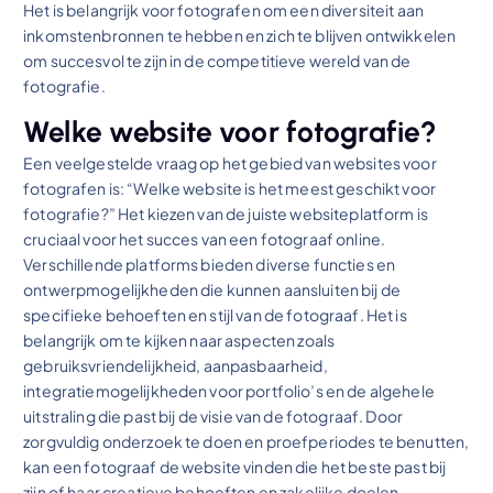
Het is belangrijk voor fotografen om een diversiteit aan
inkomstenbronnen te hebben en zich te blijven ontwikkelen
om succesvol te zijn in de competitieve wereld van de
fotografie.
Welke website voor fotografie?
Een veelgestelde vraag op het gebied van websites voor
fotografen is: “Welke website is het meest geschikt voor
fotografie?” Het kiezen van de juiste websiteplatform is
cruciaal voor het succes van een fotograaf online.
Verschillende platforms bieden diverse functies en
ontwerpmogelijkheden die kunnen aansluiten bij de
specifieke behoeften en stijl van de fotograaf. Het is
belangrijk om te kijken naar aspecten zoals
gebruiksvriendelijkheid, aanpasbaarheid,
integratiemogelijkheden voor portfolio’s en de algehele
uitstraling die past bij de visie van de fotograaf. Door
zorgvuldig onderzoek te doen en proefperiodes te benutten,
kan een fotograaf de website vinden die het beste past bij
zijn of haar creatieve behoeften en zakelijke doelen.