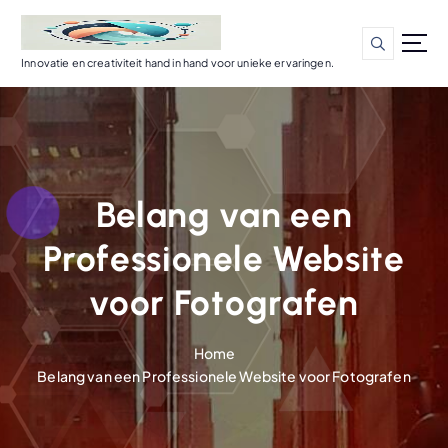
G
a
n
Innovatie en creativiteit hand in hand voor unieke ervaringen.
a
a
r
d
e
i
Belang van een
n
h
Professionele Website
o
u
voor Fotografen
d
Home
Belang van een Professionele Website voor Fotografen