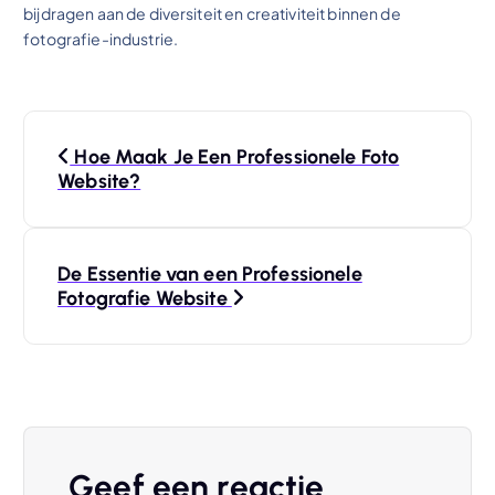
bijdragen aan de diversiteit en creativiteit binnen de
fotografie-industrie.
B
Hoe Maak Je Een Professionele Foto
e
Website?
r
De Essentie van een Professionele
i
Fotografie Website
c
h
t
Geef een reactie