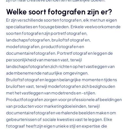
Welke soort fotografen zijn er?
Er zijn verschillende soorten fotografen, elk met hun eigen
specialisaties en focusgebieden. Enkele veelvoorkomende
soorten fotografen zijn portretfotografen,
landschapsfotografen, bruiloftsfotografen,
modefotografen, productfotografen en
documentairefotografen. Portretfotografen leggen de
persoonlijkheid van mensen vast, terwijl
landschapsfotografen zich richten op het vastleggen van
adembenemende natuurlijke omgevingen.
Bruiloftsfotografen leggen belangrijke momenten tijdens
bruiloften vast, terwijl modefotografen zich bezighouden
met het vastleggen van modetrends en -stijlen.
Productfotografen zorgen voor professionele afbeeldingen
van producten voor marketingdoeleinden, terwijl
documentairefotografen verhalende beelden maken om
gebeurtenissen of sociale kwesties vast te leggen. Elke
fotograaf heeft zijn eigen unieke stijl en expertise die