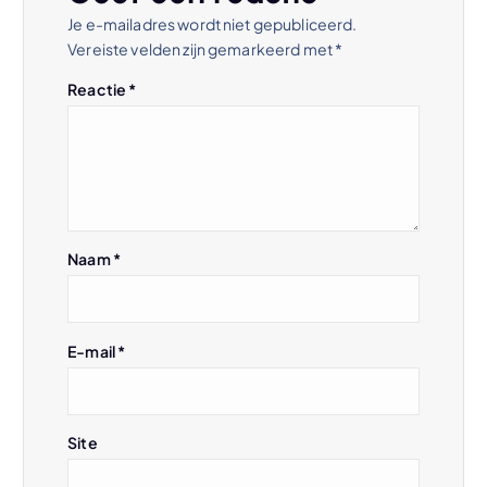
n
Je e-mailadres wordt niet gepubliceerd.
Vereiste velden zijn gemarkeerd met
*
a
Reactie
*
v
i
g
Naam
*
a
t
E-mail
*
i
e
Site