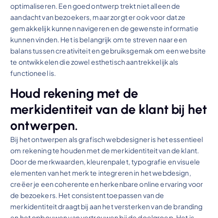
optimaliseren. Een goed ontwerp trekt niet alleen de
aandacht van bezoekers, maar zorgt er ook voor dat ze
gemakkelijk kunnen navigeren en de gewenste informatie
kunnen vinden. Het is belangrijk om te streven naar een
balans tussen creativiteit en gebruiksgemak om een website
te ontwikkelen die zowel esthetisch aantrekkelijk als
functioneel is.
Houd rekening met de
merkidentiteit van de klant bij het
ontwerpen.
Bij het ontwerpen als grafisch webdesigner is het essentieel
om rekening te houden met de merkidentiteit van de klant.
Door de merkwaarden, kleurenpalet, typografie en visuele
elementen van het merk te integreren in het webdesign,
creëer je een coherente en herkenbare online ervaring voor
de bezoekers. Het consistent toepassen van de
merkidentiteit draagt bij aan het versterken van de branding
en het opbouwen van vertrouwen bij de doelgroep. Het is