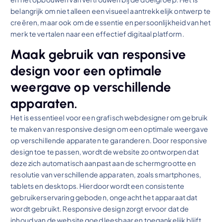
belangrijk om niet alleen een visueel aantrekkelijk ontwerp te
creëren, maar ook om de essentie en persoonlijkheid van het
merk te vertalen naar een effectief digitaal platform.
Maak gebruik van responsive
design voor een optimale
weergave op verschillende
apparaten.
Het is essentieel voor een grafisch webdesigner om gebruik
te maken van responsive design om een optimale weergave
op verschillende apparaten te garanderen. Door responsive
design toe te passen, wordt de website zo ontworpen dat
deze zich automatisch aanpast aan de schermgrootte en
resolutie van verschillende apparaten, zoals smartphones,
tablets en desktops. Hierdoor wordt een consistente
gebruikerservaring geboden, ongeacht het apparaat dat
wordt gebruikt. Responsive design zorgt ervoor dat de
inhoud van de website goed leesbaar en toegankelijk blijft,