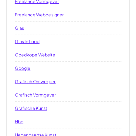
Freelance Vormgever
Freelance Webdesigner
Glas
Glas In Lood
Goedkope Website
Google
Grafisch Ontwerper
Grafisch Vormgever
Grafische Kunst
Hbo
Hedendaagse Kunst