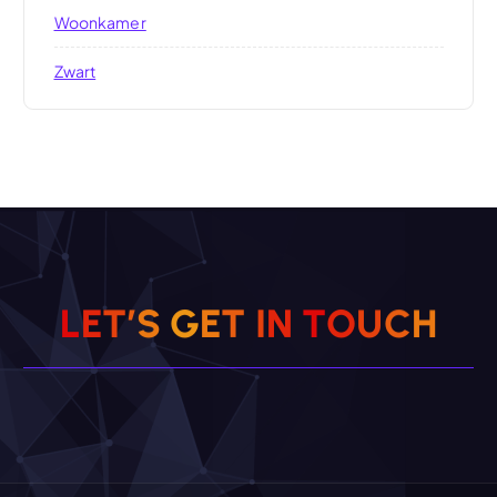
Woonkamer
Zwart
L
E
T
’
S
G
E
T
I
N
T
O
U
C
H