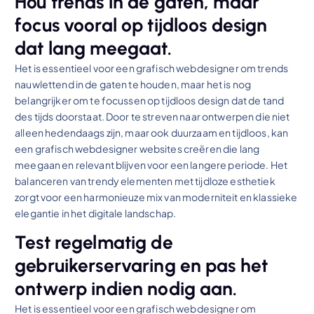
Hou trends in de gaten, maar
focus vooral op tijdloos design
dat lang meegaat.
Het is essentieel voor een grafisch webdesigner om trends
nauwlettend in de gaten te houden, maar het is nog
belangrijker om te focussen op tijdloos design dat de tand
des tijds doorstaat. Door te streven naar ontwerpen die niet
alleen hedendaags zijn, maar ook duurzaam en tijdloos, kan
een grafisch webdesigner websites creëren die lang
meegaan en relevant blijven voor een langere periode. Het
balanceren van trendy elementen met tijdloze esthetiek
zorgt voor een harmonieuze mix van moderniteit en klassieke
elegantie in het digitale landschap.
Test regelmatig de
gebruikerservaring en pas het
ontwerp indien nodig aan.
Het is essentieel voor een grafisch webdesigner om