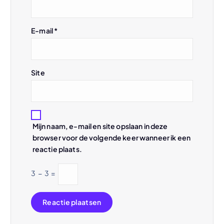
a
t
E-mail
*
i
e
Site
Mijn naam, e-mail en site opslaan in deze
browser voor de volgende keer wanneer ik een
reactie plaats.
3
−
3
=