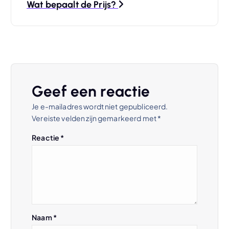
i
Wat bepaalt de Prijs?
c
h
t
Geef een reactie
n
Je e-mailadres wordt niet gepubliceerd.
Vereiste velden zijn gemarkeerd met
*
a
Reactie
*
v
i
g
Naam
*