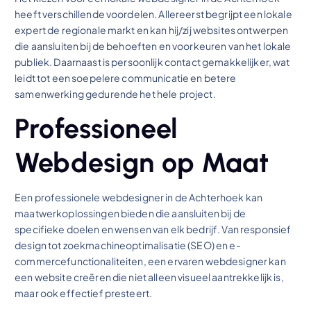
heeft verschillende voordelen. Allereerst begrijpt een lokale
expert de regionale markt en kan hij/zij websites ontwerpen
die aansluiten bij de behoeften en voorkeuren van het lokale
publiek. Daarnaast is persoonlijk contact gemakkelijker, wat
leidt tot een soepelere communicatie en betere
samenwerking gedurende het hele project.
Professioneel
Webdesign op Maat
Een professionele webdesigner in de Achterhoek kan
maatwerkoplossingen bieden die aansluiten bij de
specifieke doelen en wensen van elk bedrijf. Van responsief
design tot zoekmachineoptimalisatie (SEO) en e-
commercefunctionaliteiten, een ervaren webdesigner kan
een website creëren die niet alleen visueel aantrekkelijk is,
maar ook effectief presteert.