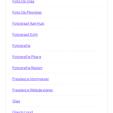
Foto Op Glas
Foto Op Plexiglas
Fotograaf Aan Huis
Fotograaf Echt
Fotografie
Fotografie Ploeg
Fotografie Reizen
Freelance Vormgever
Freelance Webdesigner
Glas
Glas In Lood