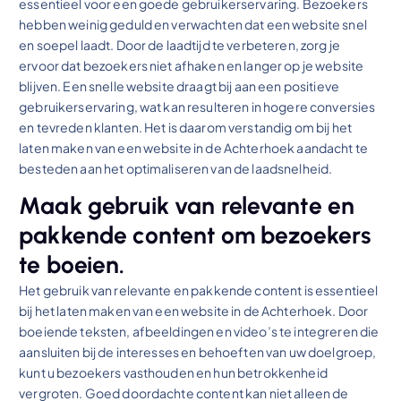
essentieel voor een goede gebruikerservaring. Bezoekers
hebben weinig geduld en verwachten dat een website snel
en soepel laadt. Door de laadtijd te verbeteren, zorg je
ervoor dat bezoekers niet afhaken en langer op je website
blijven. Een snelle website draagt bij aan een positieve
gebruikerservaring, wat kan resulteren in hogere conversies
en tevreden klanten. Het is daarom verstandig om bij het
laten maken van een website in de Achterhoek aandacht te
besteden aan het optimaliseren van de laadsnelheid.
Maak gebruik van relevante en
pakkende content om bezoekers
te boeien.
Het gebruik van relevante en pakkende content is essentieel
bij het laten maken van een website in de Achterhoek. Door
boeiende teksten, afbeeldingen en video’s te integreren die
aansluiten bij de interesses en behoeften van uw doelgroep,
kunt u bezoekers vasthouden en hun betrokkenheid
vergroten. Goed doordachte content kan niet alleen de