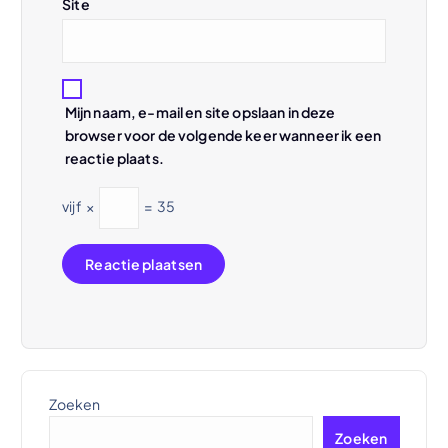
t
Site
i
e
Mijn naam, e-mail en site opslaan in deze
browser voor de volgende keer wanneer ik een
reactie plaats.
vijf
×
=
35
Zoeken
Zoeken