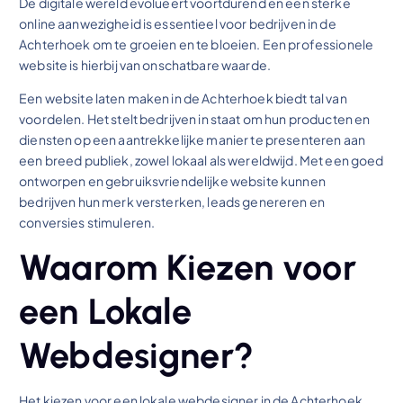
De digitale wereld evolueert voortdurend en een sterke
online aanwezigheid is essentieel voor bedrijven in de
Achterhoek om te groeien en te bloeien. Een professionele
website is hierbij van onschatbare waarde.
Een website laten maken in de Achterhoek biedt tal van
voordelen. Het stelt bedrijven in staat om hun producten en
diensten op een aantrekkelijke manier te presenteren aan
een breed publiek, zowel lokaal als wereldwijd. Met een goed
ontworpen en gebruiksvriendelijke website kunnen
bedrijven hun merk versterken, leads genereren en
conversies stimuleren.
Waarom Kiezen voor
een Lokale
Webdesigner?
Het kiezen voor een lokale webdesigner in de Achterhoek