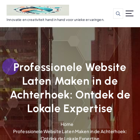
G
a
n
Innovatie en creativiteit hand in hand voor unieke ervaringen.
a
a
r
d
e
i
Professionele Website
n
h
Laten Maken in de
o
u
Achterhoek: Ontdek de
d
Lokale Expertise
Home
Professionele Website Laten Maken in de Achterhoek:
Ontdek de Lokale Expertise