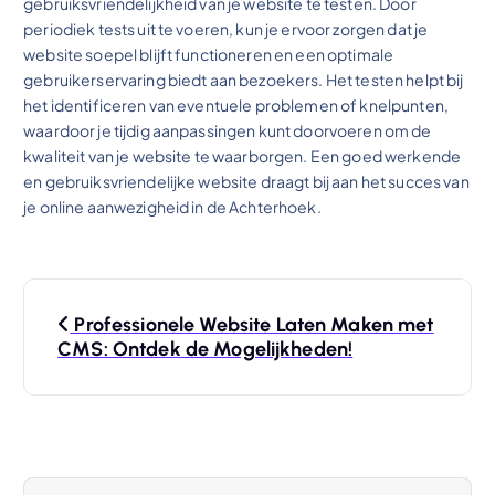
gebruiksvriendelijkheid van je website te testen. Door
periodiek tests uit te voeren, kun je ervoor zorgen dat je
website soepel blijft functioneren en een optimale
gebruikerservaring biedt aan bezoekers. Het testen helpt bij
het identificeren van eventuele problemen of knelpunten,
waardoor je tijdig aanpassingen kunt doorvoeren om de
kwaliteit van je website te waarborgen. Een goed werkende
en gebruiksvriendelijke website draagt bij aan het succes van
je online aanwezigheid in de Achterhoek.
B
Professionele Website Laten Maken met
e
CMS: Ontdek de Mogelijkheden!
r
i