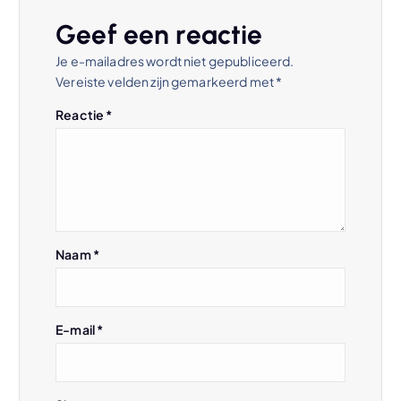
c
Geef een reactie
h
Je e-mailadres wordt niet gepubliceerd.
Vereiste velden zijn gemarkeerd met
*
t
Reactie
*
n
a
v
Naam
*
i
g
E-mail
*
a