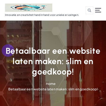
G
a
n
Innovatie en creativiteit hand in hand voor unieke ervaringen.
a
a
r
d
e
i
Betaalbaar een website
n
h
laten maken: slim en
o
u
goedkoop!
d
Home
Betaalbaar een website laten maken: slim en goedkoop!