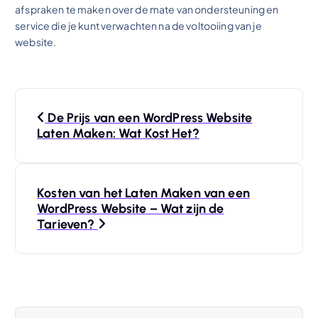
afspraken te maken over de mate van ondersteuning en
service die je kunt verwachten na de voltooiing van je
website.
B
De Prijs van een WordPress Website
e
Laten Maken: Wat Kost Het?
r
Kosten van het Laten Maken van een
i
WordPress Website – Wat zijn de
Tarieven?
c
h
t