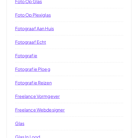
Foto Op Glas
Foto Op Plexiglas
Fotograaf Aan Huis
Fotograaf Echt
Fotografie
Fotografie Ploeg
Fotografie Reizen
Freelance Vormgever
Freelance Webdesigner
Glas
Glas In Lood