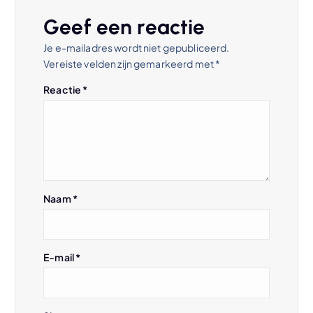
n
Geef een reactie
Je e-mailadres wordt niet gepubliceerd.
a
Vereiste velden zijn gemarkeerd met
*
v
Reactie
*
i
g
a
Naam
*
t
E-mail
*
i
e