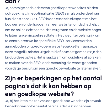
aan?
Ja, sommige aanbieders van goedkopere websites bieden
ook zoekmachineoptimalisatie (SEO) aan als onderdeel van
hun dienstenpakket. SEO is een essentieel aspect van het
bouwen en onderhouden van een website, omdat het helpt
om de online zichtbaarheid te vergroten en de website hoger
te laten ranken in zoekresultaten. Het is echter belangrijk om
te controleren welke specifieke SEO-services worden
aangeboden bij goedkopere websitepakketten, aangezien
deze mogelijk minder uitgebreid of op maat gemaakt zijn dan
bij duurdere opties. Het is raadzaam om duidelijke afspraken
te maken over de SEO-ondersteuning die wordt geboden
voordat je besluit om een goedkope website te laten maken.
Zijn er beperkingen op het aantal
pagina’s dat ik kan hebben op
een goedkope website?
Ja, bij het laten maken van een goedkope website zijn er vaak
beperkingen op het aantal pagina’s dat je kunt hebben.