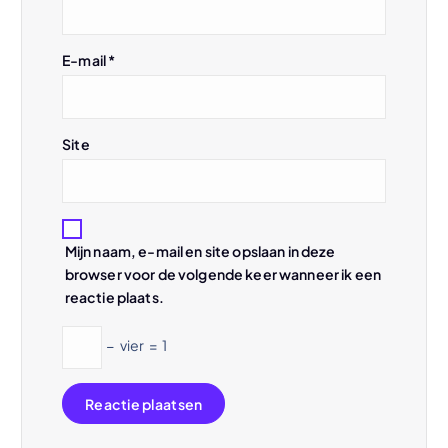
t
E-mail
*
i
e
Site
Mijn naam, e-mail en site opslaan in deze
browser voor de volgende keer wanneer ik een
reactie plaats.
−
vier
=
1