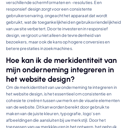
verschillende schermformaten en -resoluties. Een
responsief design zorgt voor een consistente
gebruikerservaring, ongeacht het apparaat dat wordt
gebruikt, wat de toegankelijkheid en gebruiksvriendelijkheid
van uw site verbetert. Door te investeren in responsief
design, vergroot u niet alleen de tevredenheid van
bezoekers, maar ook de kans op hogere conversies en
betere prestaties in zoekmachines.
Hoe kan ik de merkidentiteit van
mijn onderneming integreren in
het website design?
Om de merkidentiteit van uw onderneming te integreren in
het website design, is het essentieel om consistentie en
cohesie te creëren tussen uw merk en de visuele elementen
van de website. Dit kan worden bereikt door gebruik te
maken van de juiste kleuren, typografie, logo’s en
afbeeldingen die aansluiten bij uw merkstijl. Door het
toepassen van uw merkkleuren in het ontwerp, het gebruik