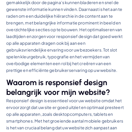
gemakkelijk door de pagina’s kunnen bladeren en snel de
gewenste informatie kunnen vinden. Daarnaast is het aan te
raden om een duidelijke hiërarchie in de content aan te
brengen, met belangrijke informatie prominent in beeld en
overzichtelijke secties op te bouwen. Het optimaliseren van
laadtijden en zorgen voor responsief design dat goed werkt
op alle apparaten dragen ook bij aan een
gebruiksvriendelijke ervaring voor uw bezoekers. Tot slot
spelen kleurgebruik, typografie en het vermijden van
overbodige elementen een rol bij het creëren van een
prettige en efficiënte gebruikerservaring op uw website.
Waarom is responsief design
belangrijk voor mijn website?
Responsief design is essentieel voor uw website omdat het
ervoor zorgt dat uw site er goed uitziet en optimaal presteert
op alle apparaten, zoals desktopcomputers, tablets en
smartphones. Met het groeiende aantal mobiele gebruikers
is het van cruciaal belang dat uw website zich aanpast aan