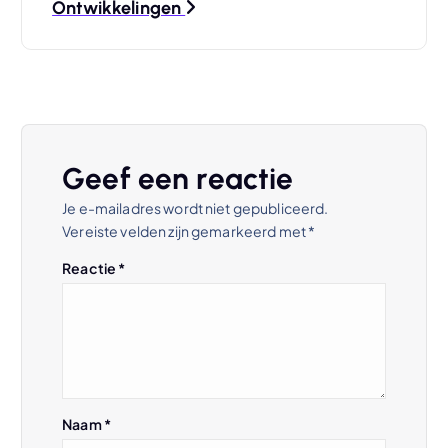
Ontwikkelingen
c
h
t
n
Geef een reactie
Je e-mailadres wordt niet gepubliceerd.
a
Vereiste velden zijn gemarkeerd met
*
v
Reactie
*
i
g
a
Naam
*