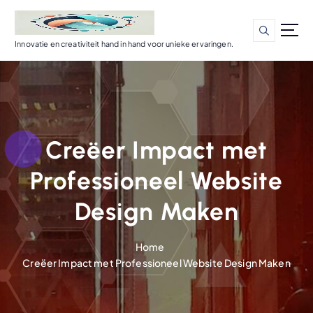
G
a
n
Innovatie en creativiteit hand in hand voor unieke ervaringen.
a
a
r
d
e
i
Creëer Impact met
n
h
Professioneel Website
o
u
Design Maken
d
Home
Creëer Impact met Professioneel Website Design Maken