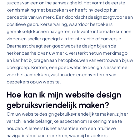
succes van een online aanwezigheid. Het vormt de eerste
kennismaking met bezoekers en heeft invloed op hun
perceptie van uw merk. Een doordacht design zorgt voor een
positieve gebruikerservaring, waardoor bezoekers
gemakkelijk kunnen navigeren, relevante informatie kunnen
vinden en sneller geneigd zijn tot interactie of conversie.
Daarnaast draagt een goed website design bij aan de
herkenbaarheid van uw merk, versterkt het uw merkimago
en kan het bijdragen aan het opbouwen van vertrouwen bij uw
doelgroep. Kortom, een goed website design is essentieel
voor het aantrekken, vasthouden en converteren van
bezoekers op uw website.
Hoe kan ik mijn website design
gebruiksvriendelijk maken?
Om uw website design gebruiksvriendelijk te maken, zijn er
verschillende belangrijke aspecten om rekening mee te
houden. Allereerst is het essentieel om een intuïtieve
navigatiestructuur te creëren, waarbij bezoekers