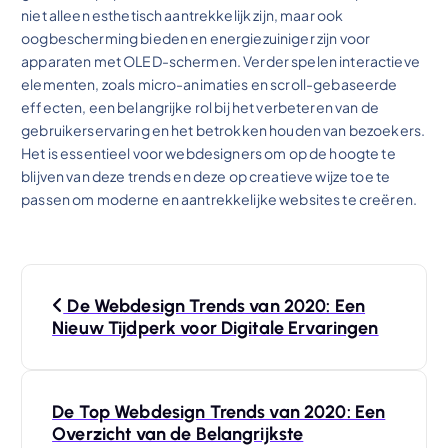
niet alleen esthetisch aantrekkelijk zijn, maar ook
oogbescherming bieden en energiezuiniger zijn voor
apparaten met OLED-schermen. Verder spelen interactieve
elementen, zoals micro-animaties en scroll-gebaseerde
effecten, een belangrijke rol bij het verbeteren van de
gebruikerservaring en het betrokken houden van bezoekers.
Het is essentieel voor webdesigners om op de hoogte te
blijven van deze trends en deze op creatieve wijze toe te
passen om moderne en aantrekkelijke websites te creëren.
B
De Webdesign Trends van 2020: Een
e
Nieuw Tijdperk voor Digitale Ervaringen
r
De Top Webdesign Trends van 2020: Een
i
Overzicht van de Belangrijkste