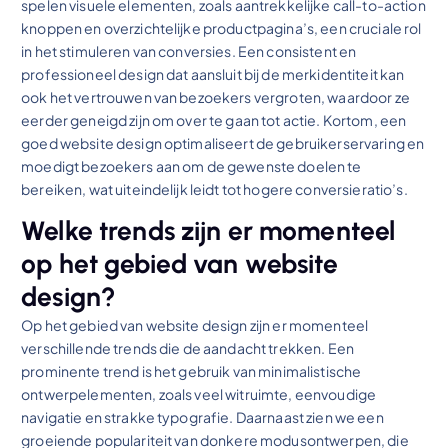
spelen visuele elementen, zoals aantrekkelijke call-to-action
knoppen en overzichtelijke productpagina’s, een cruciale rol
in het stimuleren van conversies. Een consistent en
professioneel design dat aansluit bij de merkidentiteit kan
ook het vertrouwen van bezoekers vergroten, waardoor ze
eerder geneigd zijn om over te gaan tot actie. Kortom, een
goed website design optimaliseert de gebruikerservaring en
moedigt bezoekers aan om de gewenste doelen te
bereiken, wat uiteindelijk leidt tot hogere conversieratio’s.
Welke trends zijn er momenteel
op het gebied van website
design?
Op het gebied van website design zijn er momenteel
verschillende trends die de aandacht trekken. Een
prominente trend is het gebruik van minimalistische
ontwerpelementen, zoals veel witruimte, eenvoudige
navigatie en strakke typografie. Daarnaast zien we een
groeiende populariteit van donkere modusontwerpen, die