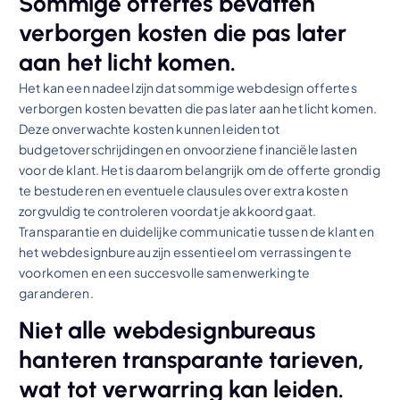
Sommige offertes bevatten
verborgen kosten die pas later
aan het licht komen.
Het kan een nadeel zijn dat sommige webdesign offertes
verborgen kosten bevatten die pas later aan het licht komen.
Deze onverwachte kosten kunnen leiden tot
budgetoverschrijdingen en onvoorziene financiële lasten
voor de klant. Het is daarom belangrijk om de offerte grondig
te bestuderen en eventuele clausules over extra kosten
zorgvuldig te controleren voordat je akkoord gaat.
Transparantie en duidelijke communicatie tussen de klant en
het webdesignbureau zijn essentieel om verrassingen te
voorkomen en een succesvolle samenwerking te
garanderen.
Niet alle webdesignbureaus
hanteren transparante tarieven,
wat tot verwarring kan leiden.