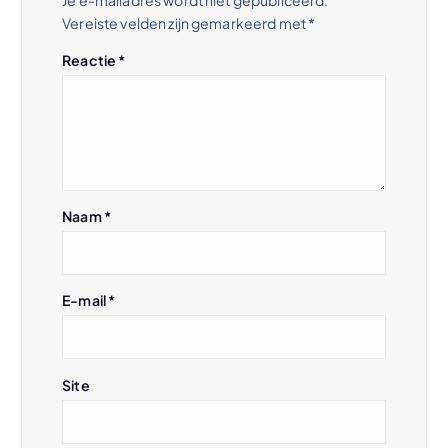
Je e-mailadres wordt niet gepubliceerd.
Vereiste velden zijn gemarkeerd met
*
a
Reactie
*
v
i
g
Naam
*
a
t
E-mail
*
i
e
Site