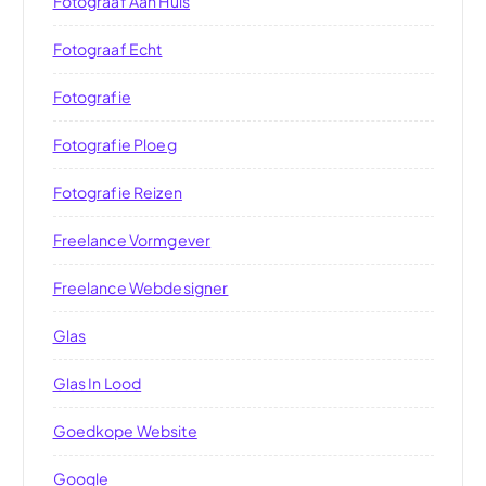
Fotograaf Aan Huis
Fotograaf Echt
Fotografie
Fotografie Ploeg
Fotografie Reizen
Freelance Vormgever
Freelance Webdesigner
Glas
Glas In Lood
Goedkope Website
Google