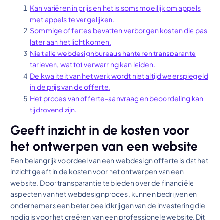
Kan variëren in prijs en het is soms moeilijk om appels
met appels te vergelijken.
Sommige offertes bevatten verborgen kosten die pas
later aan het licht komen.
Niet alle webdesignbureaus hanteren transparante
tarieven, wat tot verwarring kan leiden.
De kwaliteit van het werk wordt niet altijd weerspiegeld
in de prijs van de offerte.
Het proces van offerte-aanvraag en beoordeling kan
tijdrovend zijn.
Geeft inzicht in de kosten voor
het ontwerpen van een website
Een belangrijk voordeel van een webdesign offerte is dat het
inzicht geeft in de kosten voor het ontwerpen van een
website. Door transparantie te bieden over de financiële
aspecten van het webdesignproces, kunnen bedrijven en
ondernemers een beter beeld krijgen van de investering die
nodig is voor het creëren van een professionele website. Dit