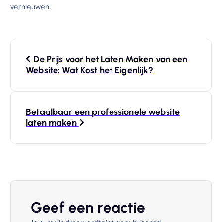
vernieuwen.
B
De Prijs voor het Laten Maken van een
e
Website: Wat Kost het Eigenlijk?
r
Betaalbaar een professionele website
i
laten maken
c
h
t
Geef een reactie
n