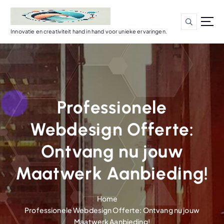
G
a
n
Innovatie en creativiteit hand in hand voor unieke ervaringen.
a
a
r
d
e
i
Professionele
n
h
Webdesign Offerte:
o
u
Ontvang nu jouw
d
Maatwerk Aanbieding!
Home
Professionele Webdesign Offerte: Ontvang nu jouw
Maatwerk Aanbieding!