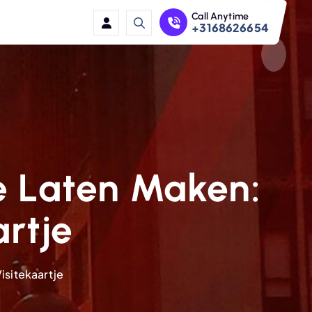
Call Anytime
+3168626654
e Laten Maken:
rtje
isitekaartje