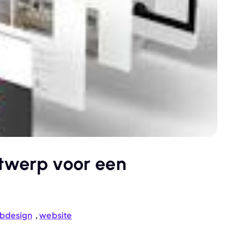
twerp voor een
bdesign
,
website