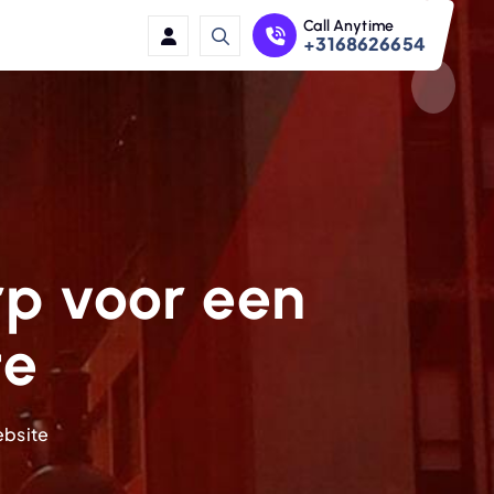
Call Anytime
+3168626654
p voor een
te
ebsite