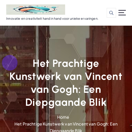
G
a
n
Innovatie en creativiteit hand in hand voor unieke ervaringen.
a
a
r
d
e
i
Het Prachtige
n
h
Kunstwerk van Vincent
o
u
van Gogh: Een
d
Diepgaande Blik
Home
Het Prachtige Kunstwerk van Vincent van Gogh: Een
Diepgaande Blik