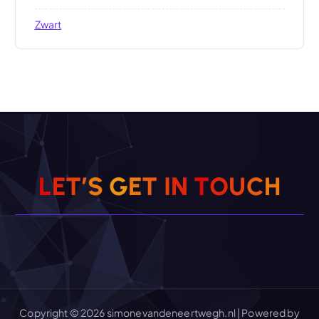
Zwart
L
E
T
’
S
G
E
T
I
N
T
O
U
C
H
Copyright © 2026 simonevandeneertwegh.nl | Powered by