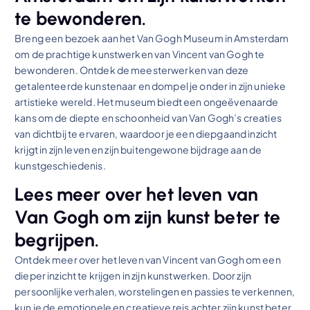
te bewonderen.
Breng een bezoek aan het Van Gogh Museum in Amsterdam
om de prachtige kunstwerken van Vincent van Gogh te
bewonderen. Ontdek de meesterwerken van deze
getalenteerde kunstenaar en dompel je onder in zijn unieke
artistieke wereld. Het museum biedt een ongeëvenaarde
kans om de diepte en schoonheid van Van Gogh’s creaties
van dichtbij te ervaren, waardoor je een diepgaand inzicht
krijgt in zijn leven en zijn buitengewone bijdrage aan de
kunstgeschiedenis.
Lees meer over het leven van
Van Gogh om zijn kunst beter te
begrijpen.
Ontdek meer over het leven van Vincent van Gogh om een
dieper inzicht te krijgen in zijn kunstwerken. Door zijn
persoonlijke verhalen, worstelingen en passies te verkennen,
kun je de emotionele en creatieve reis achter zijn kunst beter