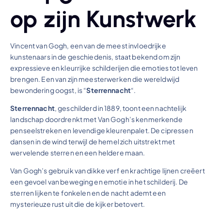
op zijn Kunstwerk
Vincent van Gogh, een van de meest invloedrijke
kunstenaars in de geschiedenis, staat bekend om zijn
expressieve en kleurrijke schilderijen die emoties tot leven
brengen. Een van zijn meesterwerken die wereldwijd
bewondering oogst, is “
Sterrennacht
“.
Sterrennacht
, geschilderd in 1889, toont een nachtelijk
landschap doordrenkt met Van Gogh’s kenmerkende
penseelstreken en levendige kleurenpalet. De cipressen
dansen in de wind terwijl de hemel zich uitstrekt met
wervelende sterren en een heldere maan.
Van Gogh’s gebruik van dikke verf en krachtige lijnen creëert
een gevoel van beweging en emotie in het schilderij. De
sterren lijken te fonkelen en de nacht ademt een
mysterieuze rust uit die de kijker betovert.