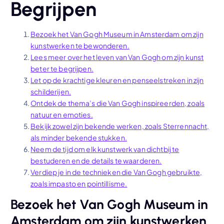
Begrijpen
Bezoek het Van Gogh Museum in Amsterdam om zijn
kunstwerken te bewonderen.
Lees meer over het leven van Van Gogh om zijn kunst
beter te begrijpen.
Let op de krachtige kleuren en penseelstreken in zijn
schilderijen.
Ontdek de thema’s die Van Gogh inspireerden, zoals
natuur en emoties.
Bekijk zowel zijn bekende werken, zoals Sterrennacht,
als minder bekende stukken.
Neem de tijd om elk kunstwerk van dichtbij te
bestuderen en de details te waarderen.
Verdiep je in de technieken die Van Gogh gebruikte,
zoals impasto en pointillisme.
Bezoek het Van Gogh Museum in
Amsterdam om zijn kunstwerken