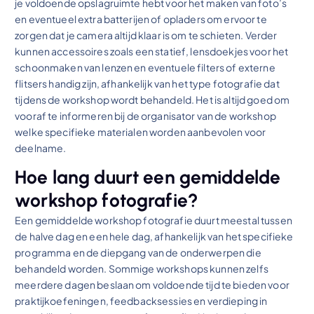
je voldoende opslagruimte hebt voor het maken van foto’s
en eventueel extra batterijen of opladers om ervoor te
zorgen dat je camera altijd klaar is om te schieten. Verder
kunnen accessoires zoals een statief, lensdoekjes voor het
schoonmaken van lenzen en eventuele filters of externe
flitsers handig zijn, afhankelijk van het type fotografie dat
tijdens de workshop wordt behandeld. Het is altijd goed om
vooraf te informeren bij de organisator van de workshop
welke specifieke materialen worden aanbevolen voor
deelname.
Hoe lang duurt een gemiddelde
workshop fotografie?
Een gemiddelde workshop fotografie duurt meestal tussen
de halve dag en een hele dag, afhankelijk van het specifieke
programma en de diepgang van de onderwerpen die
behandeld worden. Sommige workshops kunnen zelfs
meerdere dagen beslaan om voldoende tijd te bieden voor
praktijkoefeningen, feedbacksessies en verdieping in