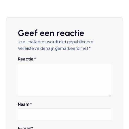
h
t
Geef een reactie
n
Je e-mailadres wordt niet gepubliceerd.
Vereiste velden zijn gemarkeerd met
*
a
Reactie
*
v
i
g
Naam
*
a
t
E-mail
*