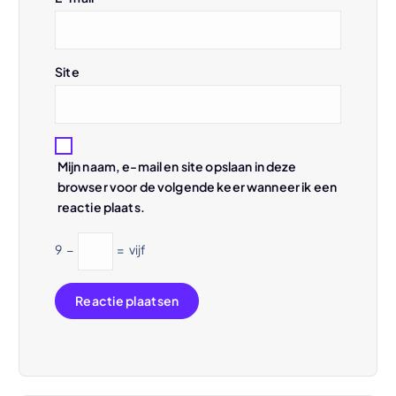
i
e
Site
Mijn naam, e-mail en site opslaan in deze
browser voor de volgende keer wanneer ik een
reactie plaats.
9
−
=
vijf