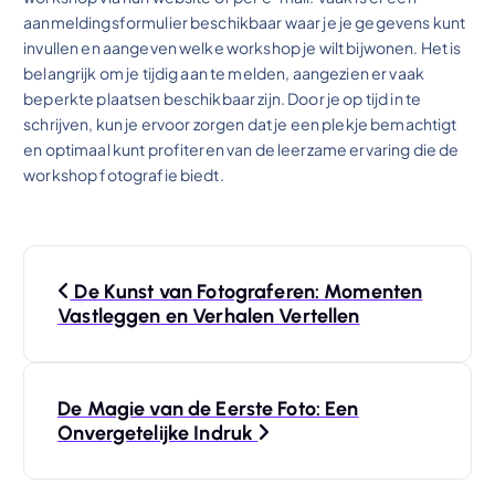
aanmeldingsformulier beschikbaar waar je je gegevens kunt
invullen en aangeven welke workshop je wilt bijwonen. Het is
belangrijk om je tijdig aan te melden, aangezien er vaak
beperkte plaatsen beschikbaar zijn. Door je op tijd in te
schrijven, kun je ervoor zorgen dat je een plekje bemachtigt
en optimaal kunt profiteren van de leerzame ervaring die de
workshop fotografie biedt.
B
De Kunst van Fotograferen: Momenten
e
Vastleggen en Verhalen Vertellen
r
De Magie van de Eerste Foto: Een
i
Onvergetelijke Indruk
c