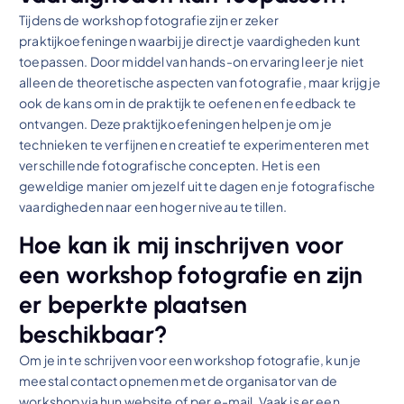
Tijdens de workshop fotografie zijn er zeker
praktijkoefeningen waarbij je direct je vaardigheden kunt
toepassen. Door middel van hands-on ervaring leer je niet
alleen de theoretische aspecten van fotografie, maar krijg je
ook de kans om in de praktijk te oefenen en feedback te
ontvangen. Deze praktijkoefeningen helpen je om je
technieken te verfijnen en creatief te experimenteren met
verschillende fotografische concepten. Het is een
geweldige manier om jezelf uit te dagen en je fotografische
vaardigheden naar een hoger niveau te tillen.
Hoe kan ik mij inschrijven voor
een workshop fotografie en zijn
er beperkte plaatsen
beschikbaar?
Om je in te schrijven voor een workshop fotografie, kun je
meestal contact opnemen met de organisator van de
workshop via hun website of per e-mail. Vaak is er een