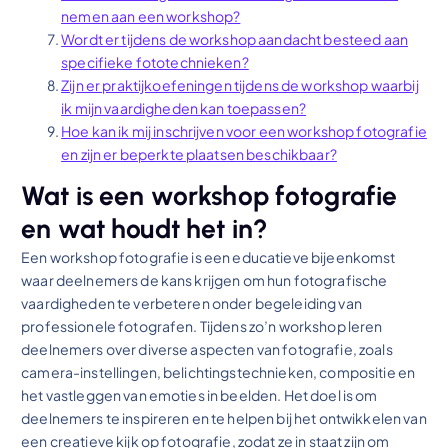
nemen aan een workshop?
Wordt er tijdens de workshop aandacht besteed aan
specifieke fototechnieken?
Zijn er praktijkoefeningen tijdens de workshop waarbij
ik mijn vaardigheden kan toepassen?
Hoe kan ik mij inschrijven voor een workshop fotografie
en zijn er beperkte plaatsen beschikbaar?
Wat is een workshop fotografie
en wat houdt het in?
Een workshop fotografie is een educatieve bijeenkomst
waar deelnemers de kans krijgen om hun fotografische
vaardigheden te verbeteren onder begeleiding van
professionele fotografen. Tijdens zo’n workshop leren
deelnemers over diverse aspecten van fotografie, zoals
camera-instellingen, belichtingstechnieken, compositie en
het vastleggen van emoties in beelden. Het doel is om
deelnemers te inspireren en te helpen bij het ontwikkelen van
een creatieve kijk op fotografie, zodat ze in staat zijn om