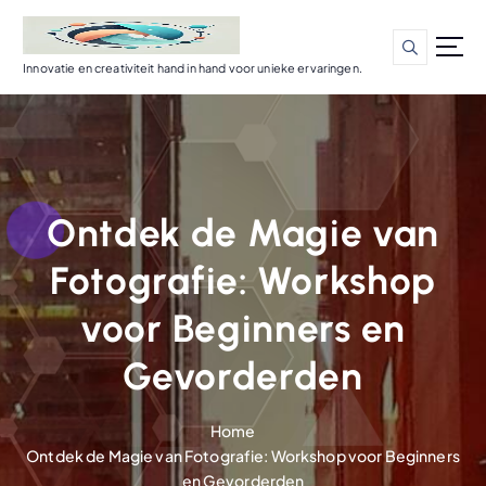
G
a
n
Innovatie en creativiteit hand in hand voor unieke ervaringen.
a
a
r
d
e
i
Ontdek de Magie van
n
h
Fotografie: Workshop
o
u
voor Beginners en
d
Gevorderden
Home
Ontdek de Magie van Fotografie: Workshop voor Beginners
en Gevorderden