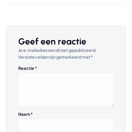
c
h
t
Geef een reactie
n
Je e-mailadres wordt niet gepubliceerd.
Vereiste velden zijn gemarkeerd met
*
a
Reactie
*
v
i
g
Naam
*
a