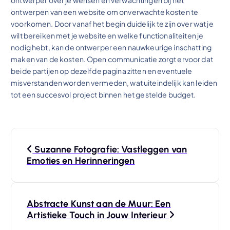
ontwerpen van een website om onverwachte kosten te
voorkomen. Door vanaf het begin duidelijk te zijn over wat je
wilt bereiken met je website en welke functionaliteiten je
nodig hebt, kan de ontwerper een nauwkeurige inschatting
maken van de kosten. Open communicatie zorgt ervoor dat
beide partijen op dezelfde pagina zitten en eventuele
misverstanden worden vermeden, wat uiteindelijk kan leiden
tot een succesvol project binnen het gestelde budget.
B
Suzanne Fotografie: Vastleggen van
e
Emoties en Herinneringen
r
Abstracte Kunst aan de Muur: Een
i
Artistieke Touch in Jouw Interieur