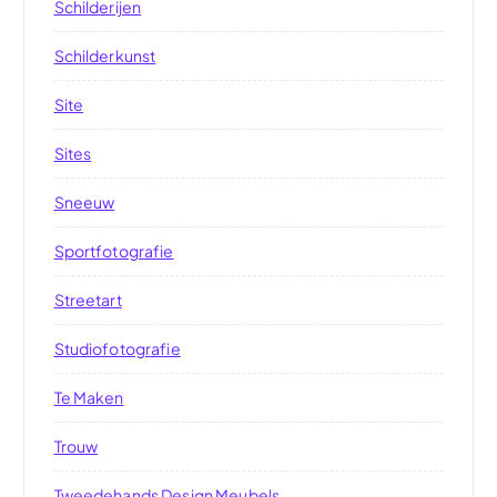
Schilderijen
Schilderkunst
Site
Sites
Sneeuw
Sportfotografie
Streetart
Studiofotografie
Te Maken
Trouw
Tweedehands Design Meubels