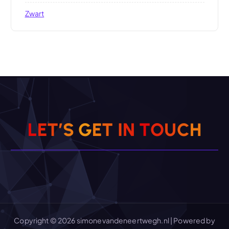
Zwart
L
E
T
’
S
G
E
T
I
N
T
O
U
C
H
Copyright © 2026 simonevandeneertwegh.nl | Powered by