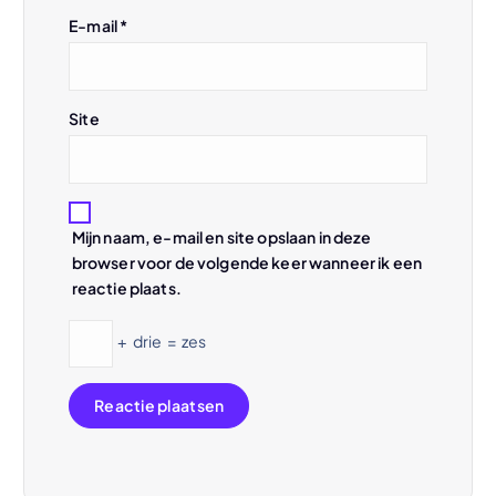
t
E-mail
*
i
e
Site
Mijn naam, e-mail en site opslaan in deze
browser voor de volgende keer wanneer ik een
reactie plaats.
+
drie
=
zes