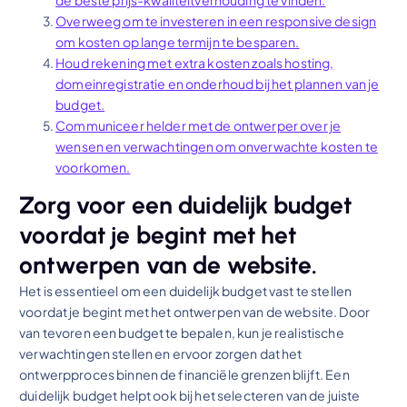
de beste prijs-kwaliteitverhouding te vinden.
Overweeg om te investeren in een responsive design
om kosten op lange termijn te besparen.
Houd rekening met extra kosten zoals hosting,
domeinregistratie en onderhoud bij het plannen van je
budget.
Communiceer helder met de ontwerper over je
wensen en verwachtingen om onverwachte kosten te
voorkomen.
Zorg voor een duidelijk budget
voordat je begint met het
ontwerpen van de website.
Het is essentieel om een duidelijk budget vast te stellen
voordat je begint met het ontwerpen van de website. Door
van tevoren een budget te bepalen, kun je realistische
verwachtingen stellen en ervoor zorgen dat het
ontwerpproces binnen de financiële grenzen blijft. Een
duidelijk budget helpt ook bij het selecteren van de juiste