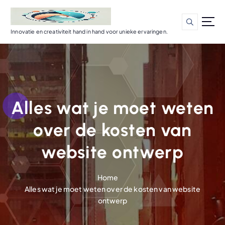
G
a
n
Innovatie en creativiteit hand in hand voor unieke ervaringen.
a
a
r
d
e
i
Alles wat je moet weten
n
h
over de kosten van
o
u
website ontwerp
d
Home
Alles wat je moet weten over de kosten van website
ontwerp