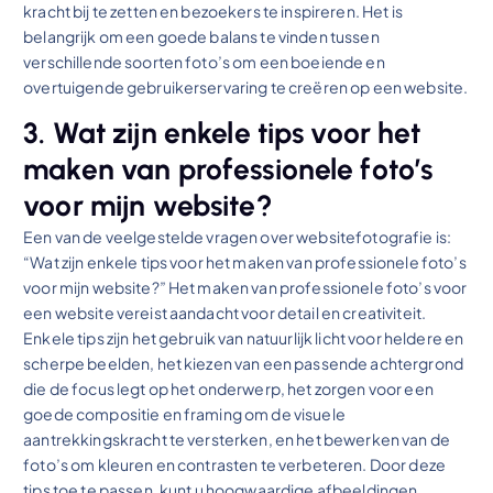
kracht bij te zetten en bezoekers te inspireren. Het is
belangrijk om een goede balans te vinden tussen
verschillende soorten foto’s om een boeiende en
overtuigende gebruikerservaring te creëren op een website.
3. Wat zijn enkele tips voor het
maken van professionele foto’s
voor mijn website?
Een van de veelgestelde vragen over websitefotografie is:
“Wat zijn enkele tips voor het maken van professionele foto’s
voor mijn website?” Het maken van professionele foto’s voor
een website vereist aandacht voor detail en creativiteit.
Enkele tips zijn het gebruik van natuurlijk licht voor heldere en
scherpe beelden, het kiezen van een passende achtergrond
die de focus legt op het onderwerp, het zorgen voor een
goede compositie en framing om de visuele
aantrekkingskracht te versterken, en het bewerken van de
foto’s om kleuren en contrasten te verbeteren. Door deze
tips toe te passen, kunt u hoogwaardige afbeeldingen