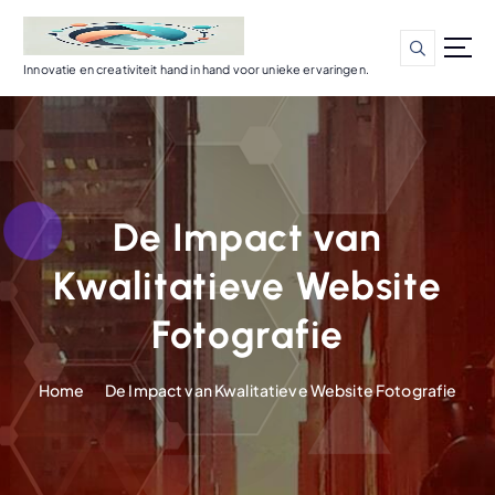
G
a
n
Innovatie en creativiteit hand in hand voor unieke ervaringen.
a
a
r
d
e
i
De Impact van
n
h
Kwalitatieve Website
o
u
Fotografie
d
Home
De Impact van Kwalitatieve Website Fotografie