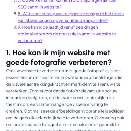
7. Op welke manier kunnen foto’s bijdragen aan de
SEO van mijn website?
8. Wat is het belang van responsive design bij het tonen
van afbeeldingen op verschillende apparaten?
9. Hoe kan ik de laadtijd van afbeeldingen
optimaliseren om de prestaties van mijn website te
verbeteren?
1. Hoe kan ik mijn website met
goede fotografie verbeteren?
Om uw website te verbeteren met goede fotografie, is het
essentieel om te investeren in kwalitatieve afbeeldingen die
de visuele aantrekkingskracht en merkidentiteit van uw site
versterken. Zorg ervoor dat de foto’s relevant zijn voor uw
inhoud en doelgroep, en kies voor consistente stijlen en
thema’s om een samenhangende visuele ervaring te
creëren. Optimaliseer de afbeeldingen voor snelle laadtijden
om de gebruiksvriendelijkheid te verbeteren. Overweeg ook
om professionele fotografen in te schakelen of gebruik te