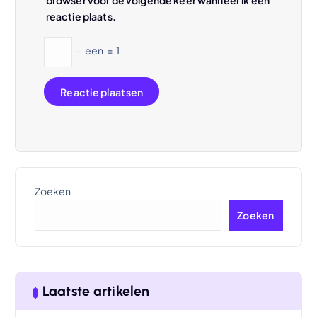
browser voor de volgende keer wanneer ik een
reactie plaats.
−
een
=
1
Zoeken
Zoeken
Laatste artikelen