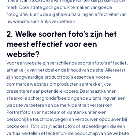
maken van stockfoto’s van hoge kwaliteit die passen bij uw
merk. Door strategisch gebruik te maken van goede
fotografie, kunt u de algehele uitstraling en effectiviteit van
uw website aanzienlijk verbeteren.
2. Welke soorten foto’s zijn het
meest effectief voor een
website?
Voor een website zijn verschillende soorten foto’s effectief,
afhankelijk van het doel en de inhoud van de site. Allereerst
zijn hoogwaardige productfoto’s essentieel voor e-
commerce websites om producten aantrekkelijk te
presenteren aan potentiële kopers. Daarnaast kunnen
sfeervolle achtergrondafbeeldingen de uitstraling van een
website verbeteren en de merkidentiteit versterken.
Portretfoto’s van het team of klanten kunnen een
persoonlijke touch toevoegen en vertrouwen opbouwen bij
bezoekers. Tot slot zijn actiefoto’s of afbeeldingen die een
verhaal vertellen effectief om de boodschap van de website