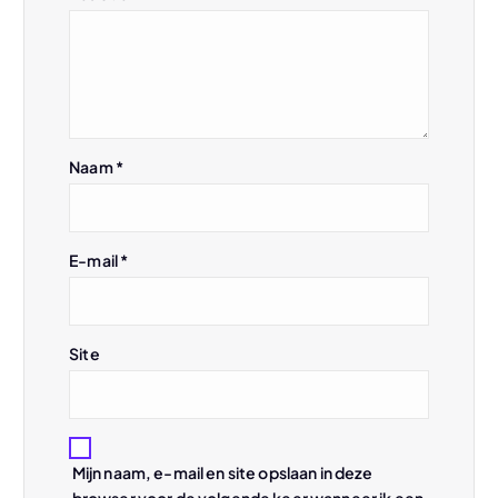
v
i
g
Naam
*
a
t
E-mail
*
i
e
Site
Mijn naam, e-mail en site opslaan in deze