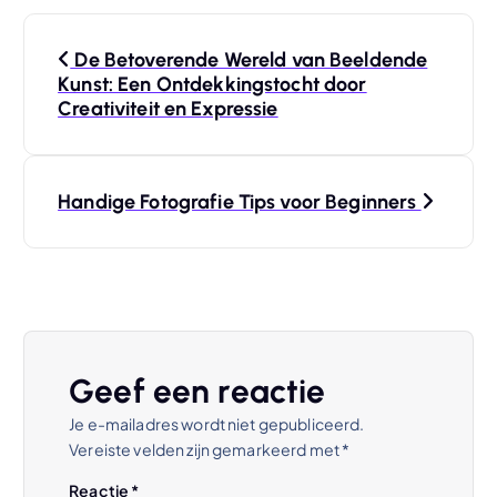
B
De Betoverende Wereld van Beeldende
e
Kunst: Een Ontdekkingstocht door
Creativiteit en Expressie
r
i
Handige Fotografie Tips voor Beginners
c
h
t
Geef een reactie
n
Je e-mailadres wordt niet gepubliceerd.
Vereiste velden zijn gemarkeerd met
*
a
Reactie
*