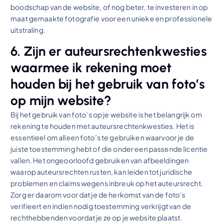
boodschap van de website, of nog beter, te investeren in op
maat gemaakte fotografie voor een unieke en professionele
uitstraling.
6. Zijn er auteursrechtenkwesties
waarmee ik rekening moet
houden bij het gebruik van foto’s
op mijn website?
Bij het gebruik van foto’s op je website is het belangrijk om
rekening te houden met auteursrechtenkwesties. Het is
essentieel om alleen foto’s te gebruiken waarvoor je de
juiste toestemming hebt of die onder een passende licentie
vallen. Het ongeoorloofd gebruiken van afbeeldingen
waarop auteursrechten rusten, kan leiden tot juridische
problemen en claims wegens inbreuk op het auteursrecht.
Zorg er daarom voor dat je de herkomst van de foto’s
verifieert en indien nodig toestemming verkrijgt van de
rechthebbenden voordat je ze op je website plaatst.