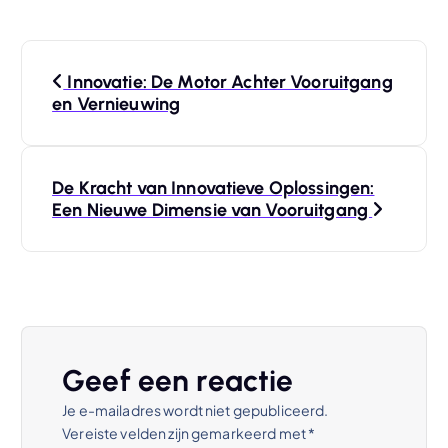
B
Innovatie: De Motor Achter Vooruitgang
e
en Vernieuwing
r
De Kracht van Innovatieve Oplossingen:
i
Een Nieuwe Dimensie van Vooruitgang
c
h
t
Geef een reactie
n
Je e-mailadres wordt niet gepubliceerd.
Vereiste velden zijn gemarkeerd met
*