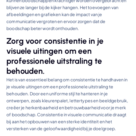
kunnen boodschappen krachtiger worden overgebracht en
blijven ze langer bij de kijker hangen. Het toevoegen van
afbeeldingen en grafieken kan de impact van je
communicatie vergroten en ervoor zorgen dat de
boodschap beter wordt onthouden.
Zorg voor consistentie in je
visuele uitingen om een
professionele uitstraling te
behouden.
Het is van essentieel belang om consistentie te handhaven in
je visuele uitingen om een professionele uitstraling te
behouden. Door een uniforme stijl te hanteren in je
ontwerpen, zoals kleurenpalet, lettertypes en beeldgebruik,
creëer je herkenbaarheid en betrouwbaarheid voor je merk
of boodschap. Consistentie in visuele communicatie draagt
bij aan het opbouwen van een sterke identiteit en het
versterken van de geloofwaardigheid bij je doelgroep.