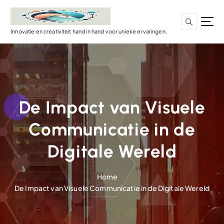
G
a
n
Innovatie en creativiteit hand in hand voor unieke ervaringen.
a
a
r
d
e
i
De Impact van Visuele
n
h
Communicatie in de
o
u
Digitale Wereld
d
Home
De Impact van Visuele Communicatie in de Digitale Wereld