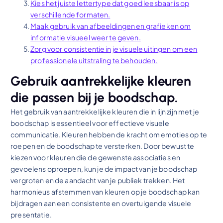
Kies het juiste lettertype dat goed leesbaar is op
verschillende formaten.
Maak gebruik van afbeeldingen en grafieken om
informatie visueel weer te geven.
Zorg voor consistentie in je visuele uitingen om een
professionele uitstraling te behouden.
Gebruik aantrekkelijke kleuren
die passen bij je boodschap.
Het gebruik van aantrekkelijke kleuren die in lijn zijn met je
boodschap is essentieel voor effectieve visuele
communicatie. Kleuren hebben de kracht om emoties op te
roepen en de boodschap te versterken. Door bewust te
kiezen voor kleuren die de gewenste associaties en
gevoelens oproepen, kun je de impact van je boodschap
vergroten en de aandacht van je publiek trekken. Het
harmonieus afstemmen van kleuren op je boodschap kan
bijdragen aan een consistente en overtuigende visuele
presentatie.