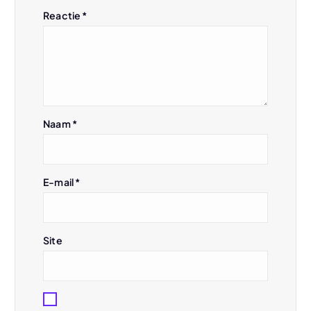
a
Reactie
*
v
i
g
Naam
*
a
t
E-mail
*
i
e
Site