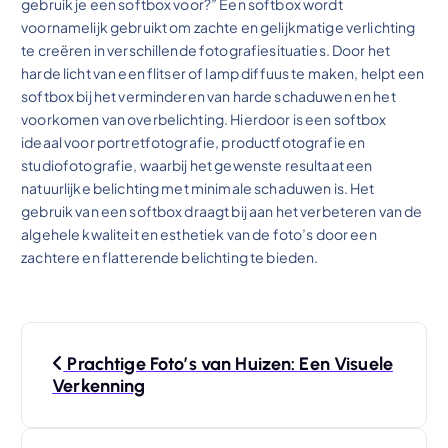
gebruik je een softbox voor?” Een softbox wordt
voornamelijk gebruikt om zachte en gelijkmatige verlichting
te creëren in verschillende fotografiesituaties. Door het
harde licht van een flitser of lamp diffuus te maken, helpt een
softbox bij het verminderen van harde schaduwen en het
voorkomen van overbelichting. Hierdoor is een softbox
ideaal voor portretfotografie, productfotografie en
studiofotografie, waarbij het gewenste resultaat een
natuurlijke belichting met minimale schaduwen is. Het
gebruik van een softbox draagt bij aan het verbeteren van de
algehele kwaliteit en esthetiek van de foto’s door een
zachtere en flatterende belichting te bieden.
B
Prachtige Foto’s van Huizen: Een Visuele
e
Verkenning
r