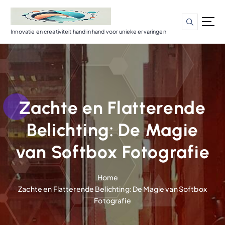
G
a
n
Innovatie en creativiteit hand in hand voor unieke ervaringen.
a
a
r
d
e
i
Zachte en Flatterende
n
h
Belichting: De Magie
o
u
van Softbox Fotografie
d
Home
Zachte en Flatterende Belichting: De Magie van Softbox
Fotografie