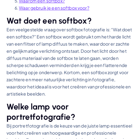
Waarom een softbox?
Waar gebruik je een softbox voor?
Wat doet een softbox?
Een veelgestelde vraag over softbox fotografie is: “Wat doet
een softbox?” Een softbox wordt gebruikt om het harde licht
van een flitser of lamp diffuus te maken, waardoor er zachte
en gelijkmatige verlichting ontstaat. Door het licht door het
diffuus materiaal van de softbox te laten gaan, worden
scherpe schaduwen verminderd en krijg je een flatterende
belichting op je onderwerp. Kortom, een softbox zorgt voor
zachtere en meer natuurlijke verlichting in fotografie,
waardoor het ideaal is voor het creëren van professionele en
artistieke beelden.
Welke lamp voor
portretfotografie?
Bij portretfotografie is de keuze van de juiste lamp essentieel
voor het creëren van hoogwaardige en professionele