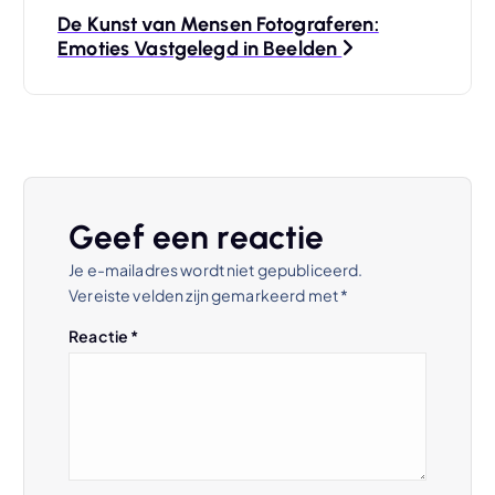
De Kunst van Mensen Fotograferen:
i
Emoties Vastgelegd in Beelden
c
h
t
Geef een reactie
n
Je e-mailadres wordt niet gepubliceerd.
Vereiste velden zijn gemarkeerd met
*
a
Reactie
*
v
i
g