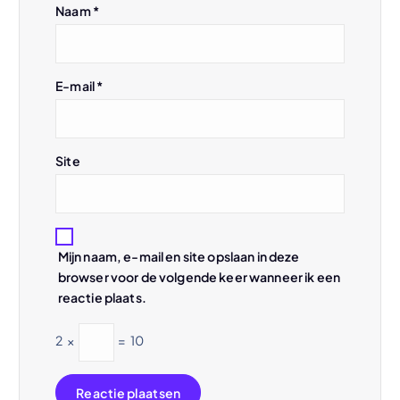
Naam
*
a
t
E-mail
*
i
e
Site
Mijn naam, e-mail en site opslaan in deze
browser voor de volgende keer wanneer ik een
reactie plaats.
2
×
=
10