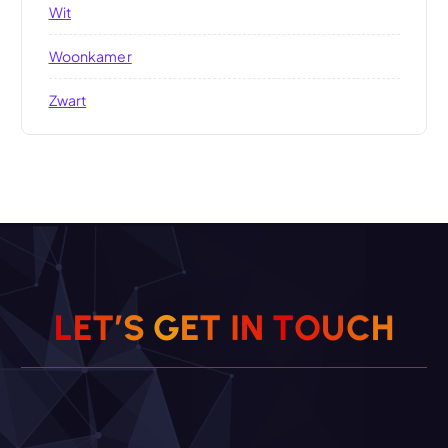
Wit
Woonkamer
Zwart
L
E
T
’
S
G
E
T
I
N
T
O
U
C
H