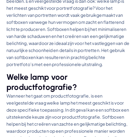
beelden. Een veelgestelde vraag is dan ook: welke lamp is
het meest geschikt voor portretfotografie? Voor het
verlichten van portretten wordt vaak gebruikgemaakt van
softboxen vanwege hun vermogen om zacht en flatterend
licht te produceren. Softboxen helpen bij het minimaliseren
van harde schaduwen en het creëren van een gelijkmatige
belichting, waardoor ze ideaal zijn voor het vastleggen van de
natuurlijke schoonheid en details in portretten. Het gebruik
van softboxen kan resulteren in prachtig belichte
portretfoto’s met een professionele uitstraling.
Welke lamp voor
productfotografie?
Wanneer het gaat om productfotografie, is een
veelgestelde vraag welke lamp het meest geschikt is voor
deze specifieke toepassing. In dit geval kan een softbox een
uitstekende keuze zijn voor productfotografie. Softboxen
helpen bij het creëren van zachte en gelijkmatige belichting,
waardoor producten op een professionele manier worden