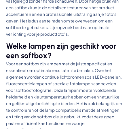
vastgelegd zonder harde schaduwen. Door het gebruik van
een softbox kun je de details en texturen van het product
accentueren en een professionele uitstraling aan je foto’s
geven. Het is dus aan te raden om te overwegen om een
softbox te gebruiken als je op zoek bent naar optimale
verlichting voor je productfoto’s.
Welke lampen zijn geschikt voor
een softbox?
Voor een softbox zijn lampen met de juiste specificaties
essentieel om optimale resultaten te behalen. Over het
algemeen worden continue lichtbronnen zoals LED-panelen,
fluorescentielampen of speciale fotolampen aanbevolen
voor softbox fotografie. Deze lampen moeten voldoende
helderheid en kleurtemperatuur hebben om een natuurlijke
en gelijkmatige belichting te bieden. Het is ook belangrijk om
te controleren of de lamp compatibel is met de afmetingen
en fitting van de softbox die je gebruikt, zodat deze goed
past en efficiënt kan functioneren voor je