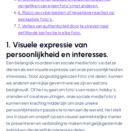
vergelijken van eigen foto’s met anderen.
6. Risico op cyberpesten of negatieve reacties op
geplaatste foto’s.
7. Verlies van authenticiteit door te streven naar
gefilterde perfectie in elke foto.
1. Visuele expressie van
persoonlijkheid en interesses.
Een belangrijk voordeel van sociale media foto’s is dat ze
dienen als een visuele expressie van onze persoonlijkheid en
interesses. Door zorgvuldig gekozen foto’s te delen, kunnen
we anderen een kijkje geven in wie we zijn en wat ons
bezighoudt. Of het nu gaat om foto’s van reizen, hobby’s,
vrienden of creatieve uitingen, onze sociale media foto’s
kunnen een krachtig middel zijn om onze unieke
persoonlijkheid en passies te tonen aan de wereld. Het stelt
ons in staat om onszelf op een visueel aantrekkelijke manier
te presenteren en verbinding te maken met gelijkgestemde
individuen die dezelfde interesses delen.