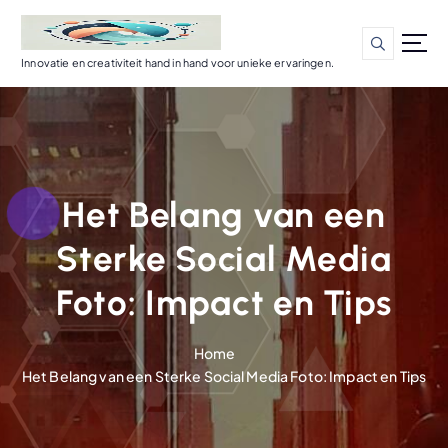
G
a
n
Innovatie en creativiteit hand in hand voor unieke ervaringen.
a
a
r
d
e
i
Het Belang van een
n
h
Sterke Social Media
o
u
Foto: Impact en Tips
d
Home
Het Belang van een Sterke Social Media Foto: Impact en Tips