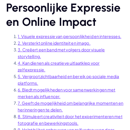
Persoonlijke Expressie
en Online Impact
1. Visuele expressie van persoonlijkheid en interesses.
2. Versterkt online identiteit en imago.
3. Creëert een band met volgers door visuele
storytelling.
4. Kan dienen als creatieve uitlaatklep voor
zelfexpressie.
5. Vergroot zichtbaarheid en bereik op sociale media
platforms.
6. Biedt mogelijkheden voor samenwerkingen met
merken als influencer.
7. Geeft de mogelijkheid om belangrijke momenten en
herinneringen te delen.
8. Stimuleert creativiteit door het experimenteren met
fotografie en bewerkingstools.
9. Helpt bij het opbouwen van zelfvertrouwen door