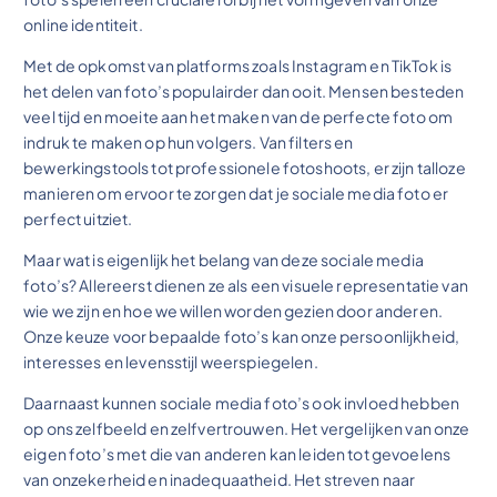
online identiteit.
Met de opkomst van platforms zoals Instagram en TikTok is
het delen van foto’s populairder dan ooit. Mensen besteden
veel tijd en moeite aan het maken van de perfecte foto om
indruk te maken op hun volgers. Van filters en
bewerkingstools tot professionele fotoshoots, er zijn talloze
manieren om ervoor te zorgen dat je sociale media foto er
perfect uitziet.
Maar wat is eigenlijk het belang van deze sociale media
foto’s? Allereerst dienen ze als een visuele representatie van
wie we zijn en hoe we willen worden gezien door anderen.
Onze keuze voor bepaalde foto’s kan onze persoonlijkheid,
interesses en levensstijl weerspiegelen.
Daarnaast kunnen sociale media foto’s ook invloed hebben
op ons zelfbeeld en zelfvertrouwen. Het vergelijken van onze
eigen foto’s met die van anderen kan leiden tot gevoelens
van onzekerheid en inadequaatheid. Het streven naar