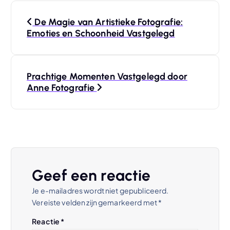
B
De Magie van Artistieke Fotografie:
e
Emoties en Schoonheid Vastgelegd
r
Prachtige Momenten Vastgelegd door
i
Anne Fotografie
c
h
t
Geef een reactie
n
Je e-mailadres wordt niet gepubliceerd.
Vereiste velden zijn gemarkeerd met
*
a
Reactie
*