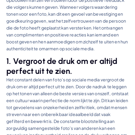
die volgers kunnen geven. Wanneer volgers waardering
tonen voor een foto, kan dit een gevoel van bevestiging en
goedkeuring geven, wat het zelfvertrouwen van de persoon
die de foto heeft geplaatst kan versterken. Het ontvangen
van complimenten en positieve reacties kan iemand een
boost geven en hen aanmoedigen om zichzelf te uiten en hun
authenticiteit te omarmen op sociale media.
1. Vergroot de druk om er altijd
perfect uit te zien.
Het constant delen van foto’s op sociale media vergroot de
druk om er altijd perfect uit te zien. Door de nadruk te leggen
op het tonen van alleen de beste versies van onszelf, ontstaat
een cultuur waarin perfectie de norm lijkt te zijn. Dit kan leiden
tot gevoelens van onzekerheid en zelfkritiek, omdat mensen
streven naar een onbereikbaar ideaalbeeld dat vaak
gefilterd en bewerkt is. De constante blootstelling aan
zorgvuldig samengestelde foto’s van anderen kan een
gevoel van inadequaatheid creëren en de druk verhogen om