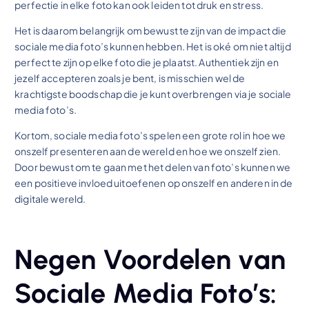
perfectie in elke foto kan ook leiden tot druk en stress.
Het is daarom belangrijk om bewust te zijn van de impact die
sociale media foto’s kunnen hebben. Het is oké om niet altijd
perfect te zijn op elke foto die je plaatst. Authentiek zijn en
jezelf accepteren zoals je bent, is misschien wel de
krachtigste boodschap die je kunt overbrengen via je sociale
media foto’s.
Kortom, sociale media foto’s spelen een grote rol in hoe we
onszelf presenteren aan de wereld en hoe we onszelf zien.
Door bewust om te gaan met het delen van foto’s kunnen we
een positieve invloed uitoefenen op onszelf en anderen in de
digitale wereld.
Negen Voordelen van
Sociale Media Foto’s: