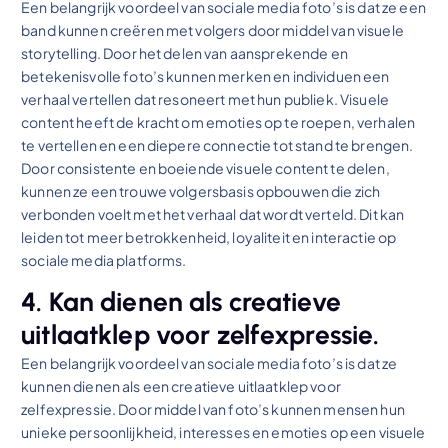
Een belangrijk voordeel van sociale media foto’s is dat ze een
band kunnen creëren met volgers door middel van visuele
storytelling. Door het delen van aansprekende en
betekenisvolle foto’s kunnen merken en individuen een
verhaal vertellen dat resoneert met hun publiek. Visuele
content heeft de kracht om emoties op te roepen, verhalen
te vertellen en een diepere connectie tot stand te brengen.
Door consistente en boeiende visuele content te delen,
kunnen ze een trouwe volgersbasis opbouwen die zich
verbonden voelt met het verhaal dat wordt verteld. Dit kan
leiden tot meer betrokkenheid, loyaliteit en interactie op
sociale media platforms.
4. Kan dienen als creatieve
uitlaatklep voor zelfexpressie.
Een belangrijk voordeel van sociale media foto’s is dat ze
kunnen dienen als een creatieve uitlaatklep voor
zelfexpressie. Door middel van foto’s kunnen mensen hun
unieke persoonlijkheid, interesses en emoties op een visuele