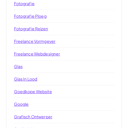
Fotografie
Fotografie Ploeg
Fotografie Reizen
Freelance Vormgever
Freelance Webdesigner
Glas
Glas In Lood
Goedkope Website
Google
Grafisch Ontwerper