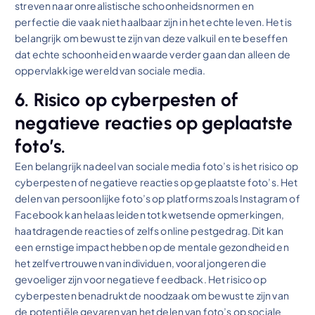
streven naar onrealistische schoonheidsnormen en
perfectie die vaak niet haalbaar zijn in het echte leven. Het is
belangrijk om bewust te zijn van deze valkuil en te beseffen
dat echte schoonheid en waarde verder gaan dan alleen de
oppervlakkige wereld van sociale media.
6. Risico op cyberpesten of
negatieve reacties op geplaatste
foto’s.
Een belangrijk nadeel van sociale media foto’s is het risico op
cyberpesten of negatieve reacties op geplaatste foto’s. Het
delen van persoonlijke foto’s op platforms zoals Instagram of
Facebook kan helaas leiden tot kwetsende opmerkingen,
haatdragende reacties of zelfs online pestgedrag. Dit kan
een ernstige impact hebben op de mentale gezondheid en
het zelfvertrouwen van individuen, vooral jongeren die
gevoeliger zijn voor negatieve feedback. Het risico op
cyberpesten benadrukt de noodzaak om bewust te zijn van
de potentiële gevaren van het delen van foto’s op sociale