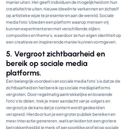
manier uiten. Het geeft individuen de mogelijkheid om hun
creativiteit te uiten, nieuwe ideeën te verkennen en zichzelf
op artistieke wijze te presenteren aan de wereld. Sociale
media foto’s bieden een platform waarop mensen vrij
kunnen experimenteren met verschillende stijlen,
composities en thema’s, waardoor ze hun eigen identiteit op
een creatieve en inspirerende manier kunnen vormgeven.
5. Vergroot zichtbaarheid en
bereik op sociale media
platforms.
Een belangrijk voordeel van sociale media foto’s is dat ze de
zichtbaarheid en het bereik op sociale mediaplatforms
vergroten. Door regelmatig aantrekkelijke en boeiende
foto’s te delen, trek je meer aandacht van je volgers en
vergroot je de kans dat je content wordt gedeeld en
verspreid. Hierdoor kun je een groter publiek bereiken en
meer interactie genereren, wat kan leiden tot een grotere
betrokkenheid bij je merk of persoonlijke profiel op sociale