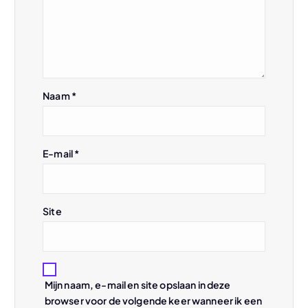
v
i
g
Naam
*
a
t
E-mail
*
i
e
Site
Mijn naam, e-mail en site opslaan in deze
browser voor de volgende keer wanneer ik een