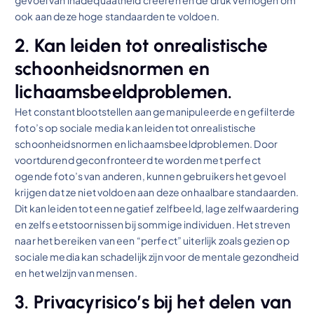
ook aan deze hoge standaarden te voldoen.
2. Kan leiden tot onrealistische
schoonheidsnormen en
lichaamsbeeldproblemen.
Het constant blootstellen aan gemanipuleerde en gefilterde
foto’s op sociale media kan leiden tot onrealistische
schoonheidsnormen en lichaamsbeeldproblemen. Door
voortdurend geconfronteerd te worden met perfect
ogende foto’s van anderen, kunnen gebruikers het gevoel
krijgen dat ze niet voldoen aan deze onhaalbare standaarden.
Dit kan leiden tot een negatief zelfbeeld, lage zelfwaardering
en zelfs eetstoornissen bij sommige individuen. Het streven
naar het bereiken van een “perfect” uiterlijk zoals gezien op
sociale media kan schadelijk zijn voor de mentale gezondheid
en het welzijn van mensen.
3. Privacyrisico’s bij het delen van