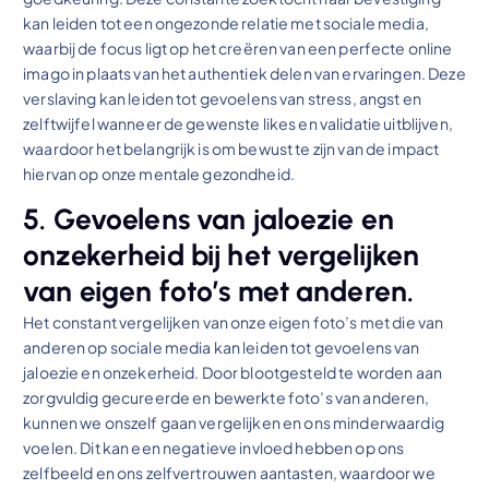
kan leiden tot een ongezonde relatie met sociale media,
waarbij de focus ligt op het creëren van een perfecte online
imago in plaats van het authentiek delen van ervaringen. Deze
verslaving kan leiden tot gevoelens van stress, angst en
zelftwijfel wanneer de gewenste likes en validatie uitblijven,
waardoor het belangrijk is om bewust te zijn van de impact
hiervan op onze mentale gezondheid.
5. Gevoelens van jaloezie en
onzekerheid bij het vergelijken
van eigen foto’s met anderen.
Het constant vergelijken van onze eigen foto’s met die van
anderen op sociale media kan leiden tot gevoelens van
jaloezie en onzekerheid. Door blootgesteld te worden aan
zorgvuldig gecureerde en bewerkte foto’s van anderen,
kunnen we onszelf gaan vergelijken en ons minderwaardig
voelen. Dit kan een negatieve invloed hebben op ons
zelfbeeld en ons zelfvertrouwen aantasten, waardoor we