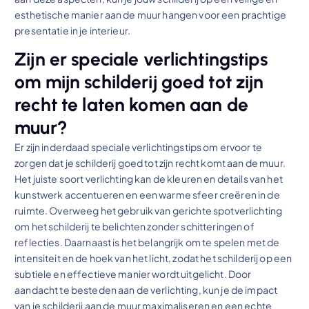
esthetische manier aan de muur hangen voor een prachtige
presentatie in je interieur.
Zijn er speciale verlichtingstips
om mijn schilderij goed tot zijn
recht te laten komen aan de
muur?
Er zijn inderdaad speciale verlichtingstips om ervoor te
zorgen dat je schilderij goed tot zijn recht komt aan de muur.
Het juiste soort verlichting kan de kleuren en details van het
kunstwerk accentueren en een warme sfeer creëren in de
ruimte. Overweeg het gebruik van gerichte spotverlichting
om het schilderij te belichten zonder schitteringen of
reflecties. Daarnaast is het belangrijk om te spelen met de
intensiteit en de hoek van het licht, zodat het schilderij op een
subtiele en effectieve manier wordt uitgelicht. Door
aandacht te besteden aan de verlichting, kun je de impact
van je schilderij aan de muur maximaliseren en een echte