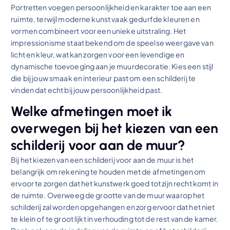
Portretten voegen persoonlijkheid en karakter toe aan een
ruimte, terwijl moderne kunst vaak gedurfde kleuren en
vormen combineert voor een unieke uitstraling. Het
impressionisme staat bekend om de speelse weergave van
licht en kleur, wat kan zorgen voor een levendige en
dynamische toevoeging aan je muurdecoratie. Kies een stijl
die bij jouw smaak en interieur past om een schilderij te
vinden dat echt bij jouw persoonlijkheid past.
Welke afmetingen moet ik
overwegen bij het kiezen van een
schilderij voor aan de muur?
Bij het kiezen van een schilderij voor aan de muur is het
belangrijk om rekening te houden met de afmetingen om
ervoor te zorgen dat het kunstwerk goed tot zijn recht komt in
de ruimte. Overweeg de grootte van de muur waarop het
schilderij zal worden opgehangen en zorg ervoor dat het niet
te klein of te groot lijkt in verhouding tot de rest van de kamer.