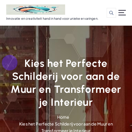
G
a
n
Innovatie en creativiteit hand in hand voor unieke ervaringen.
a
a
r
d
e
i
Kies het Perfecte
n
h
Schilderij voor aan de
o
u
Muur en Transformeer
d
je Interieur
Home
Kies het Perfecte Schilderij voor aan de Muur en
Transformeer je Interieur