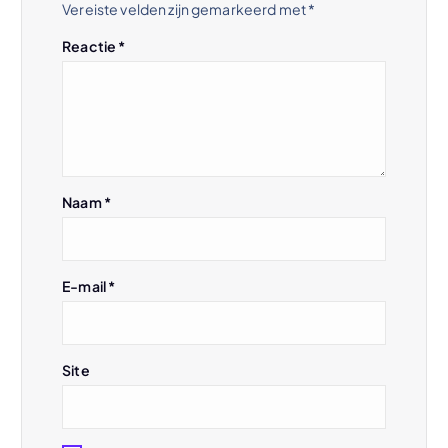
Vereiste velden zijn gemarkeerd met
*
a
Reactie
*
v
i
g
Naam
*
a
t
E-mail
*
i
e
Site