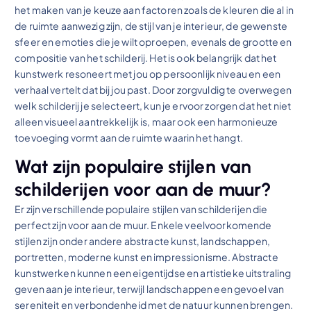
het maken van je keuze aan factoren zoals de kleuren die al in
de ruimte aanwezig zijn, de stijl van je interieur, de gewenste
sfeer en emoties die je wilt oproepen, evenals de grootte en
compositie van het schilderij. Het is ook belangrijk dat het
kunstwerk resoneert met jou op persoonlijk niveau en een
verhaal vertelt dat bij jou past. Door zorgvuldig te overwegen
welk schilderij je selecteert, kun je ervoor zorgen dat het niet
alleen visueel aantrekkelijk is, maar ook een harmonieuze
toevoeging vormt aan de ruimte waarin het hangt.
Wat zijn populaire stijlen van
schilderijen voor aan de muur?
Er zijn verschillende populaire stijlen van schilderijen die
perfect zijn voor aan de muur. Enkele veelvoorkomende
stijlen zijn onder andere abstracte kunst, landschappen,
portretten, moderne kunst en impressionisme. Abstracte
kunstwerken kunnen een eigentijdse en artistieke uitstraling
geven aan je interieur, terwijl landschappen een gevoel van
sereniteit en verbondenheid met de natuur kunnen brengen.