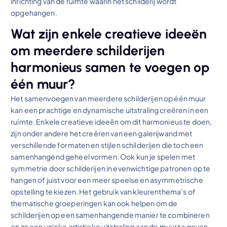
inrichting van de ruimte waarin het schilderij wordt
opgehangen.
Wat zijn enkele creatieve ideeën
om meerdere schilderijen
harmonieus samen te voegen op
één muur?
Het samenvoegen van meerdere schilderijen op één muur
kan een prachtige en dynamische uitstraling creëren in een
ruimte. Enkele creatieve ideeën om dit harmonieus te doen,
zijn onder andere het creëren van een galerijwand met
verschillende formaten en stijlen schilderijen die toch een
samenhangend geheel vormen. Ook kun je spelen met
symmetrie door schilderijen in evenwichtige patronen op te
hangen of juist voor een meer speelse en asymmetrische
opstelling te kiezen. Het gebruik van kleurenthema’s of
thematische groeperingen kan ook helpen om de
schilderijen op een samenhangende manier te combineren
en zo een unieke artistieke uitstraling aan de muur te geven.