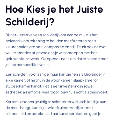
Hoe Kies je het Juiste
Schilderij?
Bij het kiezen van een schilderij voor aan de muur is het
belangrijk om rekening te houden met factoren zoals
kleurenpalet, grootte, compositie en stijl. Denk ook na over
welke emoties of gevoelens je wilt oproepen met het
gekozen kunstwerk. Ga op zoek naar iets dat resoneert met
jou op persoonlijk niveau.
Een schilderij voor aan de muur kan dienen als blikvanger in
elke kamer, of het nu in de woonkamer, slaapkamer of
studeerkamer hangt. Het is een investering in zowel
esthetiek als emotie, waardoor jouw huis echt als thuis voelt.
Kortom, door zorgvuldig te selecteren welk schilderij je aan
de muur hangt, kun je jouw leefruimte verrijken met
schoonheid en betekenis. Laat kunst spreken en geef je