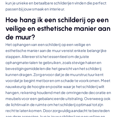
kun je unieke en betaalbare schilderijen vinden die perfect
passen bij jouw smaak en interieur.
Hoe hang ik een schilderij op een
veilige en esthetische manier aan
de muur?
Het ophangen van een schilderij op een veilige en
esthetische manier aan de muur vereist enkele belangrijke
stappen. Allereerst is het essentieel om de juiste
ophangmaterialen te gebruiken, zoals stevige haken en
bevestigingsmiddelen die het gewicht van het schilderij
kunnen dragen. Zorg ervoor dat je de muurstructuur kent
voordat je begint met boren om schade te voorkomen. Meet
nauwkeurig de hoogte en positie waar je het schilderij wilt
hangen, rekening houdend met de omringende decoratie en
meubels voor een gebalanceerde uitstraling. Overweeg ook
de lichtinval in de ruimte om het schilderij optimaal tot zijn
recht te laten komen. Door zorgvuldig aandacht te besteden
aan deze aspecten, kun je jouw schilderij op een veilige en