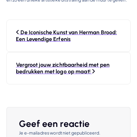
B
De Iconische Kunst van Herman Brood:
e
Een Levendige Erfenis
r
Vergroot jouw zichtbaarheid met pen
i
bedrukken met logo op maat!
c
h
t
Geef een reactie
n
Je e-mailadres wordt niet gepubliceerd.