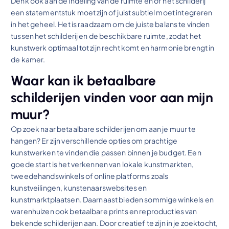
Denk ook aan de indeling van de ruimte en of het schilderij
een statementstuk moet zijn of juist subtiel moet integreren
in het geheel. Het is raadzaam om de juiste balans te vinden
tussen het schilderij en de beschikbare ruimte, zodat het
kunstwerk optimaal tot zijn recht komt en harmonie brengt in
de kamer.
Waar kan ik betaalbare
schilderijen vinden voor aan mijn
muur?
Op zoek naar betaalbare schilderijen om aan je muur te
hangen? Er zijn verschillende opties om prachtige
kunstwerken te vinden die passen binnen je budget. Een
goede start is het verkennen van lokale kunstmarkten,
tweedehandswinkels of online platforms zoals
kunstveilingen, kunstenaarswebsites en
kunstmarktplaatsen. Daarnaast bieden sommige winkels en
warenhuizen ook betaalbare prints en reproducties van
bekende schilderijen aan. Door creatief te zijn in je zoektocht,