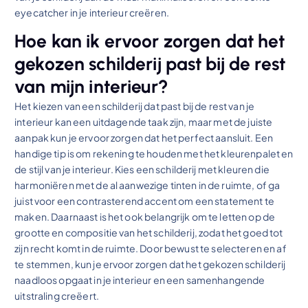
eyecatcher in je interieur creëren.
Hoe kan ik ervoor zorgen dat het
gekozen schilderij past bij de rest
van mijn interieur?
Het kiezen van een schilderij dat past bij de rest van je
interieur kan een uitdagende taak zijn, maar met de juiste
aanpak kun je ervoor zorgen dat het perfect aansluit. Een
handige tip is om rekening te houden met het kleurenpalet en
de stijl van je interieur. Kies een schilderij met kleuren die
harmoniëren met de al aanwezige tinten in de ruimte, of ga
juist voor een contrasterend accent om een statement te
maken. Daarnaast is het ook belangrijk om te letten op de
grootte en compositie van het schilderij, zodat het goed tot
zijn recht komt in de ruimte. Door bewust te selecteren en af
te stemmen, kun je ervoor zorgen dat het gekozen schilderij
naadloos opgaat in je interieur en een samenhangende
uitstraling creëert.