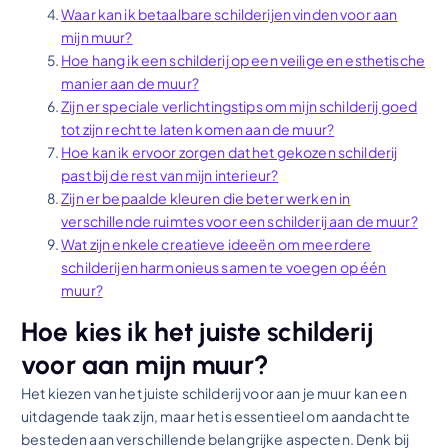
Waar kan ik betaalbare schilderijen vinden voor aan
mijn muur?
Hoe hang ik een schilderij op een veilige en esthetische
manier aan de muur?
Zijn er speciale verlichtingstips om mijn schilderij goed
tot zijn recht te laten komen aan de muur?
Hoe kan ik ervoor zorgen dat het gekozen schilderij
past bij de rest van mijn interieur?
Zijn er bepaalde kleuren die beter werken in
verschillende ruimtes voor een schilderij aan de muur?
Wat zijn enkele creatieve ideeën om meerdere
schilderijen harmonieus samen te voegen op één
muur?
Hoe kies ik het juiste schilderij
voor aan mijn muur?
Het kiezen van het juiste schilderij voor aan je muur kan een
uitdagende taak zijn, maar het is essentieel om aandacht te
besteden aan verschillende belangrijke aspecten. Denk bij