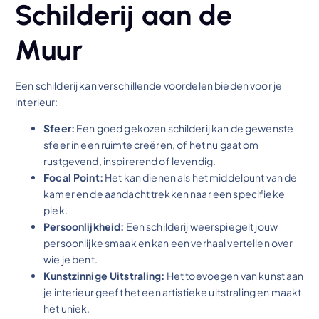
Schilderij aan de
Muur
Een schilderij kan verschillende voordelen bieden voor je
interieur:
Sfeer:
Een goed gekozen schilderij kan de gewenste
sfeer in een ruimte creëren, of het nu gaat om
rustgevend, inspirerend of levendig.
Focal Point:
Het kan dienen als het middelpunt van de
kamer en de aandacht trekken naar een specifieke
plek.
Persoonlijkheid:
Een schilderij weerspiegelt jouw
persoonlijke smaak en kan een verhaal vertellen over
wie je bent.
Kunstzinnige Uitstraling:
Het toevoegen van kunst aan
je interieur geeft het een artistieke uitstraling en maakt
het uniek.