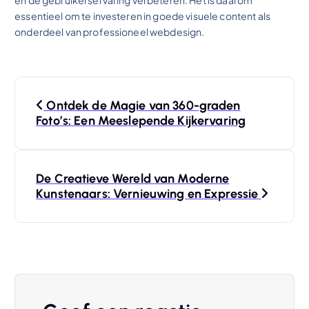
essentieel om te investeren in goede visuele content als
onderdeel van professioneel webdesign.
B
Ontdek de Magie van 360-graden
e
Foto’s: Een Meeslepende Kijkervaring
r
De Creatieve Wereld van Moderne
i
Kunstenaars: Vernieuwing en Expressie
c
h
t