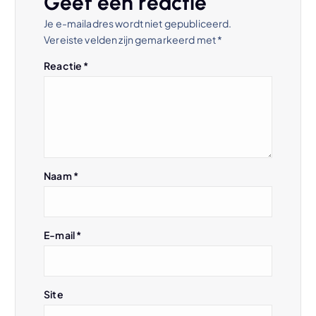
Geef een reactie
n
Je e-mailadres wordt niet gepubliceerd.
Vereiste velden zijn gemarkeerd met
*
a
Reactie
*
v
i
g
Naam
*
a
t
E-mail
*
i
e
Site