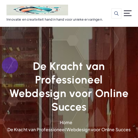
G
a
n
Innovatie en creativiteit hand in hand voor unieke ervaringen.
a
a
r
d
e
i
De Kracht van
n
h
Professioneel
o
u
Webdesign voor Online
d
Succes
Home
De Kracht van Professioneel Webdesign voor Online Succes