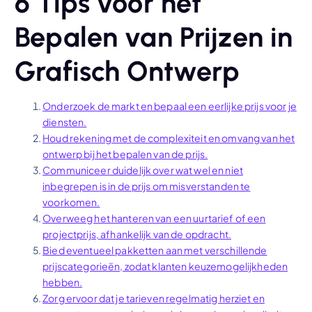
6 Tips voor het
Bepalen van Prijzen in
Grafisch Ontwerp
Onderzoek de markt en bepaal een eerlijke prijs voor je
diensten.
Houd rekening met de complexiteit en omvang van het
ontwerp bij het bepalen van de prijs.
Communiceer duidelijk over wat wel en niet
inbegrepen is in de prijs om misverstanden te
voorkomen.
Overweeg het hanteren van een uurtarief of een
projectprijs, afhankelijk van de opdracht.
Bied eventueel pakketten aan met verschillende
prijscategorieën, zodat klanten keuzemogelijkheden
hebben.
Zorg ervoor dat je tarieven regelmatig herziet en