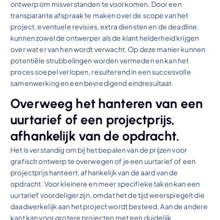
ontwerp om misverstanden te voorkomen. Door een
transparante afspraak te maken over de scope van het
project, eventuele revisies, extra diensten en de deadline,
kunnen zowel de ontwerper als de klant helderheid krijgen
over wat er van hen wordt verwacht. Op deze manier kunnen
potentiële strubbelingen worden vermeden en kan het
proces soepel verlopen, resulterend in een succesvolle
samenwerking en een bevredigend eindresultaat.
Overweeg het hanteren van een
uurtarief of een projectprijs,
afhankelijk van de opdracht.
Het is verstandig om bij het bepalen van de prijzen voor
grafisch ontwerp te overwegen of je een uurtarief of een
projectprijs hanteert, afhankelijk van de aard van de
opdracht. Voor kleinere en meer specifieke taken kan een
uurtarief voordeliger zijn, omdat het de tijd weerspiegelt die
daadwerkelijk aan het project wordt besteed. Aan de andere
kant kan voor grotere projecten met een duidelijk