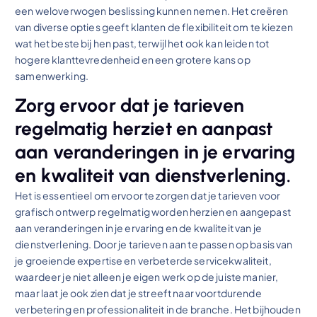
een weloverwogen beslissing kunnen nemen. Het creëren
van diverse opties geeft klanten de flexibiliteit om te kiezen
wat het beste bij hen past, terwijl het ook kan leiden tot
hogere klanttevredenheid en een grotere kans op
samenwerking.
Zorg ervoor dat je tarieven
regelmatig herziet en aanpast
aan veranderingen in je ervaring
en kwaliteit van dienstverlening.
Het is essentieel om ervoor te zorgen dat je tarieven voor
grafisch ontwerp regelmatig worden herzien en aangepast
aan veranderingen in je ervaring en de kwaliteit van je
dienstverlening. Door je tarieven aan te passen op basis van
je groeiende expertise en verbeterde servicekwaliteit,
waardeer je niet alleen je eigen werk op de juiste manier,
maar laat je ook zien dat je streeft naar voortdurende
verbetering en professionaliteit in de branche. Het bijhouden