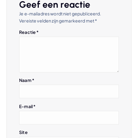
n
Geef een reactie
Je e-mailadres wordt niet gepubliceerd.
a
Vereiste velden zijn gemarkeerd met
*
v
Reactie
*
i
g
a
Naam
*
t
E-mail
*
i
e
Site