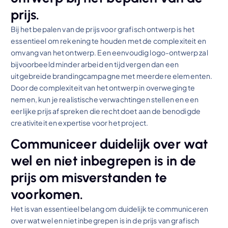
prijs.
Bij het bepalen van de prijs voor grafisch ontwerp is het
essentieel om rekening te houden met de complexiteit en
omvang van het ontwerp. Een eenvoudig logo-ontwerp zal
bijvoorbeeld minder arbeid en tijd vergen dan een
uitgebreide brandingcampagne met meerdere elementen.
Door de complexiteit van het ontwerp in overweging te
nemen, kun je realistische verwachtingen stellen en een
eerlijke prijs afspreken die recht doet aan de benodigde
creativiteit en expertise voor het project.
Communiceer duidelijk over wat
wel en niet inbegrepen is in de
prijs om misverstanden te
voorkomen.
Het is van essentieel belang om duidelijk te communiceren
over wat wel en niet inbegrepen is in de prijs van grafisch