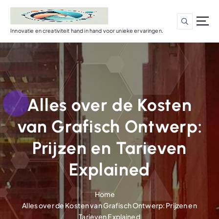
G
a
n
Innovatie en creativiteit hand in hand voor unieke ervaringen.
a
a
r
d
e
i
Alles over de Kosten
n
h
van Grafisch Ontwerp:
o
u
Prijzen en Tarieven
d
Explained
Home
Alles over de Kosten van Grafisch Ontwerp: Prijzen en
Tarieven Explained