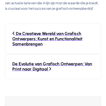
van actuele tarieven die in lijn zijn met de waarde die je biedt,
is cruciaal voor het succes van je grafisch ontwerpbedrijf.
B
De Creatieve Wereld van Grafisch
e
Ontwerpers: Kunst en Functionaliteit
Samenbrengen
r
i
De Evolutie van Grafisch Ontwerpen: Van
Print naar Digitaal
c
h
t