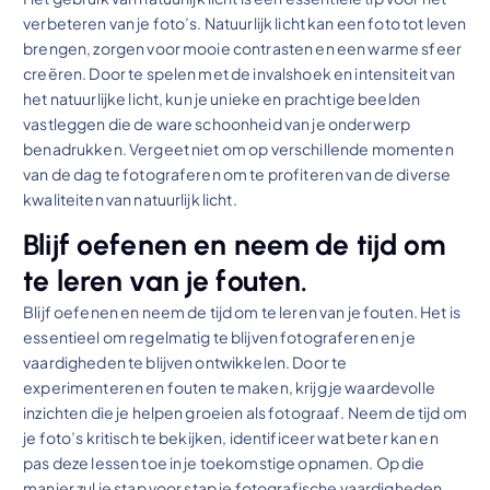
verbeteren van je foto’s. Natuurlijk licht kan een foto tot leven
brengen, zorgen voor mooie contrasten en een warme sfeer
creëren. Door te spelen met de invalshoek en intensiteit van
het natuurlijke licht, kun je unieke en prachtige beelden
vastleggen die de ware schoonheid van je onderwerp
benadrukken. Vergeet niet om op verschillende momenten
van de dag te fotograferen om te profiteren van de diverse
kwaliteiten van natuurlijk licht.
Blijf oefenen en neem de tijd om
te leren van je fouten.
Blijf oefenen en neem de tijd om te leren van je fouten. Het is
essentieel om regelmatig te blijven fotograferen en je
vaardigheden te blijven ontwikkelen. Door te
experimenteren en fouten te maken, krijg je waardevolle
inzichten die je helpen groeien als fotograaf. Neem de tijd om
je foto’s kritisch te bekijken, identificeer wat beter kan en
pas deze lessen toe in je toekomstige opnamen. Op die
manier zul je stap voor stap je fotografische vaardigheden