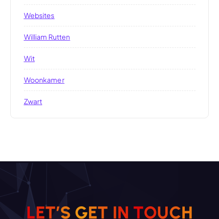
Websites
William Rutten
Wit
Woonkamer
Zwart
L
E
T
’
S
G
E
T
I
N
T
O
U
C
H