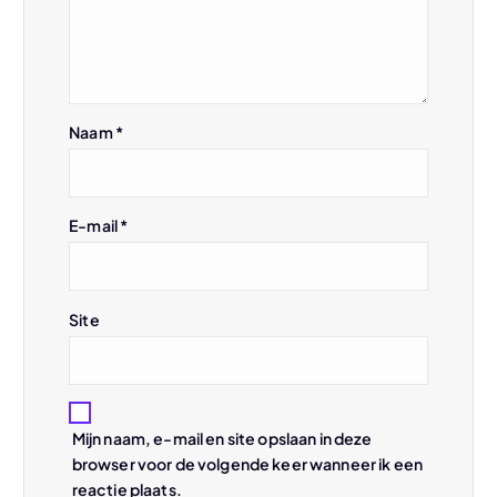
i
g
Naam
*
a
t
E-mail
*
i
e
Site
Mijn naam, e-mail en site opslaan in deze
browser voor de volgende keer wanneer ik een
reactie plaats.