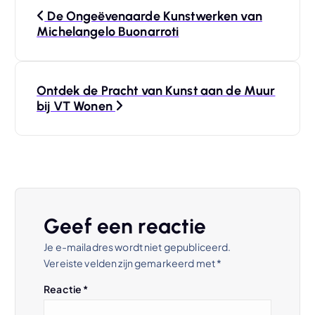
B
De Ongeëvenaarde Kunstwerken van
e
Michelangelo Buonarroti
r
Ontdek de Pracht van Kunst aan de Muur
i
bij VT Wonen
c
h
t
Geef een reactie
n
Je e-mailadres wordt niet gepubliceerd.
Vereiste velden zijn gemarkeerd met
*
a
Reactie
*
v