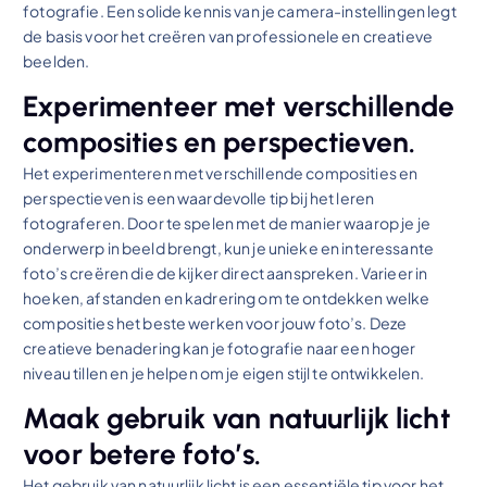
fotografie. Een solide kennis van je camera-instellingen legt
de basis voor het creëren van professionele en creatieve
beelden.
Experimenteer met verschillende
composities en perspectieven.
Het experimenteren met verschillende composities en
perspectieven is een waardevolle tip bij het leren
fotograferen. Door te spelen met de manier waarop je je
onderwerp in beeld brengt, kun je unieke en interessante
foto’s creëren die de kijker direct aanspreken. Varieer in
hoeken, afstanden en kadrering om te ontdekken welke
composities het beste werken voor jouw foto’s. Deze
creatieve benadering kan je fotografie naar een hoger
niveau tillen en je helpen om je eigen stijl te ontwikkelen.
Maak gebruik van natuurlijk licht
voor betere foto’s.
Het gebruik van natuurlijk licht is een essentiële tip voor het