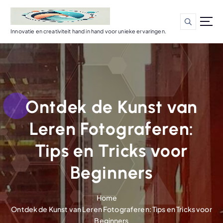
G
a
n
Innovatie en creativiteit hand in hand voor unieke ervaringen.
a
a
r
d
e
i
Ontdek de Kunst van
n
h
Leren Fotograferen:
o
u
Tips en Tricks voor
d
Beginners
Home
Ontdek de Kunst van Leren Fotograferen: Tips en Tricks voor
Beginners