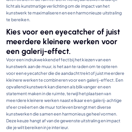
licht als kunstmatige verlichting om de impact van het
kunstwerk te maximaliseren en een harmonieuze uitstraling
te bereiken.
Kies voor een eyecatcher of juist
meerdere kleinere werken voor
een galerij-effect.
Voor een indrukwekkend effect bij het kiezen van een
kunstwerk aan de muur, is het aan te raden om te opteren
voor een eyecatcher die de aandacht trekt of juist meerdere
kleinere werken te combineren voor een galerij-effect. Een
opvallend kunstwerk kan dienen als blikvanger en een
statement maken in de ruimte, terwijl het plaatsen van
meerdere kleinere werken naast elkaar een galerij-achtige
sfeer creëert en de muur tot leven brengt met diverse
kunstwerken die samen een harmonieus geheel vormen.
Deze keuze hangt af van de gewenste uitstraling en impact
die je wilt bereiken in je interieur.