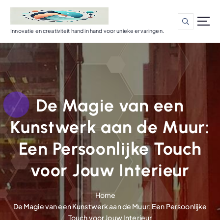
G
a
n
Innovatie en creativiteit hand in hand voor unieke ervaringen.
a
a
r
d
e
i
De Magie van een
n
h
Kunstwerk aan de Muur:
o
u
Een Persoonlijke Touch
d
voor Jouw Interieur
Home
De Magie van een Kunstwerk aan de Muur: Een Persoonlijke
Touch voor Jouw Interieur