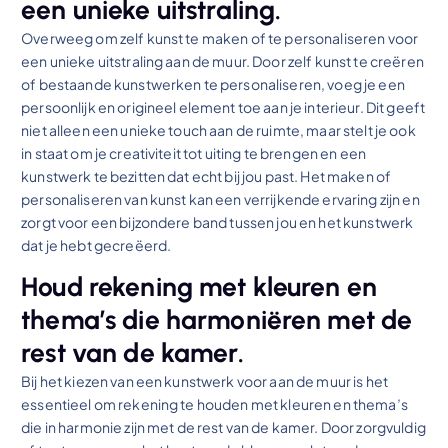
een unieke uitstraling.
Overweeg om zelf kunst te maken of te personaliseren voor
een unieke uitstraling aan de muur. Door zelf kunst te creëren
of bestaande kunstwerken te personaliseren, voeg je een
persoonlijk en origineel element toe aan je interieur. Dit geeft
niet alleen een unieke touch aan de ruimte, maar stelt je ook
in staat om je creativiteit tot uiting te brengen en een
kunstwerk te bezitten dat echt bij jou past. Het maken of
personaliseren van kunst kan een verrijkende ervaring zijn en
zorgt voor een bijzondere band tussen jou en het kunstwerk
dat je hebt gecreëerd.
Houd rekening met kleuren en
thema’s die harmoniëren met de
rest van de kamer.
Bij het kiezen van een kunstwerk voor aan de muur is het
essentieel om rekening te houden met kleuren en thema’s
die in harmonie zijn met de rest van de kamer. Door zorgvuldig