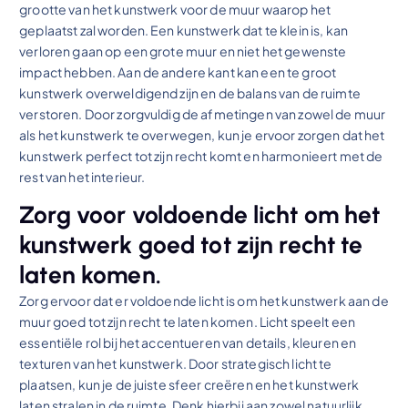
grootte van het kunstwerk voor de muur waarop het
geplaatst zal worden. Een kunstwerk dat te klein is, kan
verloren gaan op een grote muur en niet het gewenste
impact hebben. Aan de andere kant kan een te groot
kunstwerk overweldigend zijn en de balans van de ruimte
verstoren. Door zorgvuldig de afmetingen van zowel de muur
als het kunstwerk te overwegen, kun je ervoor zorgen dat het
kunstwerk perfect tot zijn recht komt en harmonieert met de
rest van het interieur.
Zorg voor voldoende licht om het
kunstwerk goed tot zijn recht te
laten komen.
Zorg ervoor dat er voldoende licht is om het kunstwerk aan de
muur goed tot zijn recht te laten komen. Licht speelt een
essentiële rol bij het accentueren van details, kleuren en
texturen van het kunstwerk. Door strategisch licht te
plaatsen, kun je de juiste sfeer creëren en het kunstwerk
laten stralen in de ruimte. Denk hierbij aan zowel natuurlijk