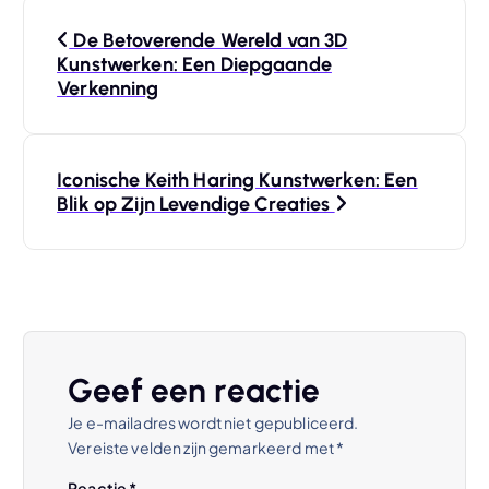
B
De Betoverende Wereld van 3D
e
Kunstwerken: Een Diepgaande
Verkenning
r
i
Iconische Keith Haring Kunstwerken: Een
Blik op Zijn Levendige Creaties
c
h
t
n
Geef een reactie
Je e-mailadres wordt niet gepubliceerd.
a
Vereiste velden zijn gemarkeerd met
*
Reactie
*