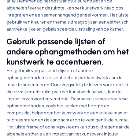
af te stemmen op het bestaande kleurenpalet en de
algehele sfeer van de ruimte, kan het kunstwerk naadloos
integreren en een samenhangend geheel vormen. Het juiste
gebruik van kleuren en thema’s draagt bij aan een esthetisch
aantrekkelijke en gebalanceerde uitstraling van de kamer.
Gebruik passende lijsten of
andere ophangmethoden om het
kunstwerk te accentueren.
Het gebruik van passende lijsten of andere
ophangmethoden is essentieel om een kunstwerk aan de
muur te accentueren. Door zorgvuldig te kiezen voor een lijst
die de stijl en uitstraling van het kunstwerk aanvult, kan de
impact ervan worden versterkt. Daarnaast kunnen creatieve
ophangmethoden, zoals het spelen met hoogte en
compositie, helpen om het kunstwerk op een unieke manier
te presenteren en de aandacht erop te vestigen in de ruimte.
Het juiste frame of ophangsysteem kan dus bijdragen aan de
algehele esthetiek en impact van het kunstwerk in jouw