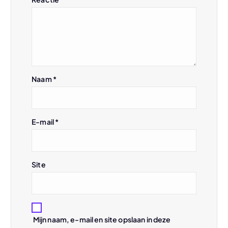
v
i
g
a
Naam
*
t
E-mail
*
i
e
Site
Mijn naam, e-mail en site opslaan in deze