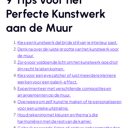
Perfecte Kunstwerk
aan de Muur
Kies een kunstwerk dat bij de stijl van je interieur past.
Denk na over de juiste grootte van het kunstwerk voor
de muur.
Zorg voor voldoende licht om het kunstwerk goed tot
zijn recht te laten komen.
Kies voor een eyecatcher of juist meerdere kleinere
werken voor een galerij-effect.
Experimenteer met verschillende composities en
arrangementen op de muur.
Overweeg om zelf kunst te maken of te personaliseren
voor een unieke uitstraling.
Houd rekening met kleuren en thema’s die
harmoniëren met de rest van de kamer.
Gebruik passende lijsten of andere ophangmethoden