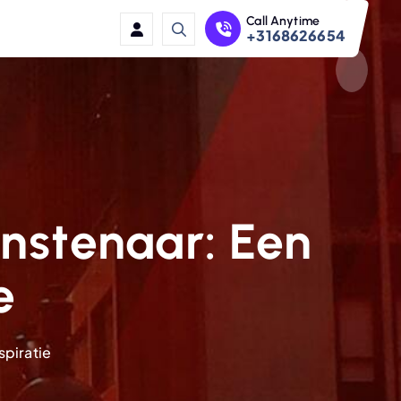
Call Anytime
+3168626654
nstenaar: Een
e
spiratie